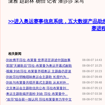
潇雅 赵蔚林 杨怡 记者 潘莎莎 采写
>>进入奥运赛事信息系统，五大数据产品助
赛进
相关新闻
·
刘欢携手莎拉·布莱曼 世界语言讲述中国故事
08-08-07 14:43
·
英国"天籁歌后"莎拉-布莱曼为奥运开幕式献歌
08-08-07 10:25
·
视频:刘欢莎拉.布莱曼齐唱奥运 主题曲仍是迷
08-08-07 10:23
·
刘欢莎拉明晚唱响奥运会主题歌 长度约为...
08-08-07 09:49
·
刘欢与布莱曼共唱开幕式主题歌 从未对外...
08-08-07 09:48
·
北京奥运会主题歌信息公布 莎拉布莱曼刘...
08-08-07 05:13
·
奥运主题歌揭开面纱 刘欢 莎拉·布莱曼中...
08-08-07 03:38
·
"欢莎"组合获一致认同 莎拉布莱曼努力学中文
08-08-07 02:56