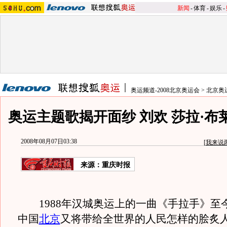
新闻
-
体育
-
娱乐
-
奥运频道-2008北京奥运会
>
北京奥
奥运主题歌揭开面纱 刘欢 莎拉·布
2008年08月07日03:38
[
我来说
来源：重庆时报
1988年汉城奥运上的一曲《手拉手》至
中国
北京
又将带给全世界的人民怎样的脍炙