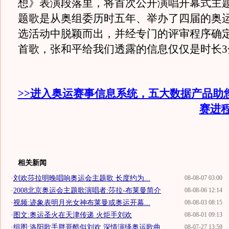
想》表演段落里，将首次公开演唱开幕式主
题歌是从奥组委历时五年、举办了四届的奥
选活动中脱颖而出，并经专门的评审程序确
首歌，张和平给我们透露的信息仅仅是时长3
>>进入奥运赛事信息系统，五大数据产品助
赛进
相关新闻
·
刘欢莎拉明晚唱响奥运会主题歌 长度约为...
08-08-07 03:00
·
2008北京奥运会主题歌演唱者:莎拉-布莱曼简介
08-08-06 12:14
·
视频:迹象表明月光女神布莱曼或奥运开幕...
08-08-03 08:15
·
图文:奥运圣火在天津传递 火炬手刘欢
08-08-01 09:13
·
组图:洛阳歌手胖哥酷似刘欢 深情演绎奥运歌曲
08-07-27 13:59