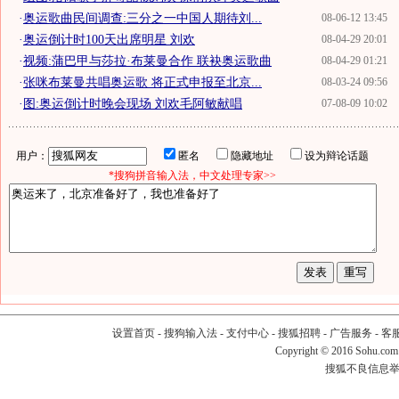
·
奥运歌曲民间调查:三分之一中国人期待刘...
08-06-12 13:45
·
奥运倒计时100天出席明星 刘欢
08-04-29 20:01
·
视频:蒲巴甲与莎拉·布莱曼合作 联袂奥运歌曲
08-04-29 01:21
·
张咪布莱曼共唱奥运歌 将正式申报至北京...
08-03-24 09:56
·
图:奥运倒计时晚会现场 刘欢毛阿敏献唱
07-08-09 10:02
用户：
匿名
隐藏地址
设为辩论话题
*搜狗拼音输入法，中文处理专家>>
设置首页
-
搜狗输入法
-
支付中心
-
搜狐招聘
-
广告服务
-
客
Copyright
©
2016 Sohu.com
搜狐不良信息