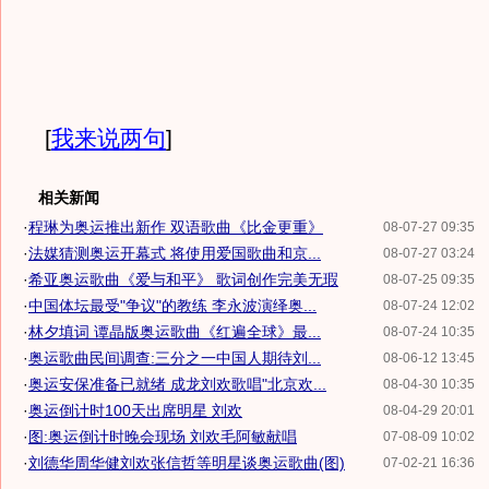
[
我来说两句
]
相关新闻
·
程琳为奥运推出新作 双语歌曲《比金更重》
08-07-27 09:35
·
法媒猜测奥运开幕式 将使用爱国歌曲和京...
08-07-27 03:24
·
希亚奥运歌曲《爱与和平》 歌词创作完美无瑕
08-07-25 09:35
·
中国体坛最受"争议"的教练 李永波演绎奥...
08-07-24 12:02
·
林夕填词 谭晶版奥运歌曲《红遍全球》最...
08-07-24 10:35
·
奥运歌曲民间调查:三分之一中国人期待刘...
08-06-12 13:45
·
奥运安保准备已就绪 成龙刘欢歌唱"北京欢...
08-04-30 10:35
·
奥运倒计时100天出席明星 刘欢
08-04-29 20:01
·
图:奥运倒计时晚会现场 刘欢毛阿敏献唱
07-08-09 10:02
·
刘德华周华健刘欢张信哲等明星谈奥运歌曲(图)
07-02-21 16:36