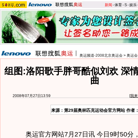
新闻
-
体育
-
S
-
娱乐
奥运频道-2008北京奥运会
>
奥运会
组图:洛阳歌手胖哥酷似刘欢 深
曲
2008年07月27日13:59
[
我来
来源：第29届奥林匹克运动会官方网站 作者
奥运官方网站7月27日讯 今日9时50分