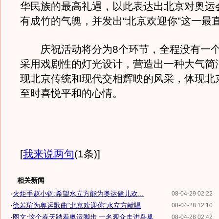
华民族的最高礼遇，以此表达出北京对奥运
有成竹的气魄，并发出“北京欢迎你”这一最
庆祝活动将分为8个环节，全程没有一个
采用戏剧性的灯光设计，营造出一种大气简
现北京传统和现代交相辉映的风采，体现北
至时喜悦平和的心情。
[
我来说两句
(1条)
]
相关新闻
·
火炬手赵小钧:希望水立方能为奥运健儿欢...
08-04-29 02:22
·
徐若瑄为奥运歌曲"北京欢迎你"水立方献唱
08-04-28 12:10
·
图文:这个春天踏着奥运脚步 一名观众走进鸟巢
08-04-28 02:42