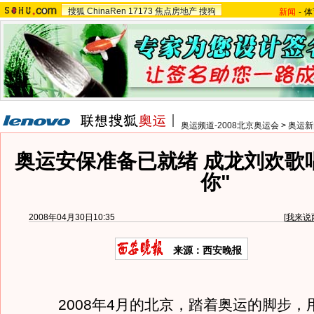
搜狐
ChinaRen
17173
焦点房地产
搜狗
新闻
-
体
奥运频道-2008北京奥运会
>
奥运新
奥运安保准备已就绪 成龙刘欢歌
你"
2008年04月30日10:35
[
我来说
来源：西安晚报
2008年4月的北京，踏着奥运的脚步，