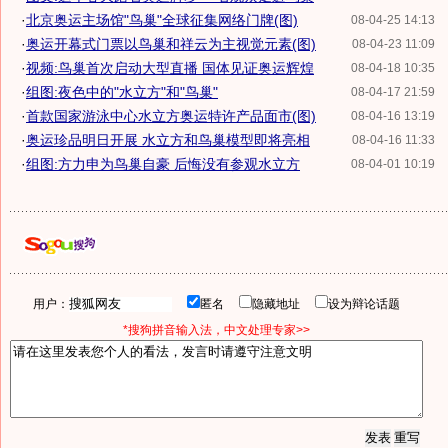
·
北京奥运主场馆"鸟巢"全球征集网络门牌(图)
08-04-25 14:13
·
奥运开幕式门票以鸟巢和祥云为主视觉元素(图)
08-04-23 11:09
·
视频:鸟巢首次启动大型直播 国体见证奥运辉煌
08-04-18 10:35
·
组图:夜色中的"水立方"和"鸟巢"
08-04-17 21:59
·
首款国家游泳中心水立方奥运特许产品面市(图)
08-04-16 13:19
·
奥运珍品明日开展 水立方和鸟巢模型即将亮相
08-04-16 11:33
·
组图:方力申为鸟巢自豪 后悔没有参观水立方
08-04-01 10:19
用户：
匿名
隐藏地址
设为辩论话题
*搜狗拼音输入法，中文处理专家>>