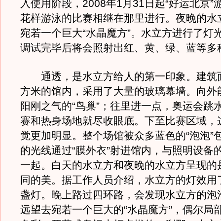
入使用阶段，2008年1月31日起“好运北京
花样游泳的比赛相继在那里进行。夜晚的水
宛若一个巨大“水晶魔方”。水立方进行了灯
调试完毕后将会照射出红、黄、绿、蓝等多
通透，是水立方给人的第一印象。建筑面
方米的馆内，采用了大量的玻璃幕墙。向外
阳刚之气的“鸟巢”；往里进一点，奥运会跳
赛和热身场地就尽收眼底。下至比赛区域，
觉更加明显。整个场馆被众多蓝色的“泡泡”
的光线通过“膜外衣”射进馆内，与照明设备
一起。白天的水立方和夜晚的水立方呈现的
同的美。据工作人员介绍，水立方的灯效用了
盏灯。晚上路过四环路，会发现水立方的泡
远望去宛若一个巨大的“水晶魔方”，偶尔局