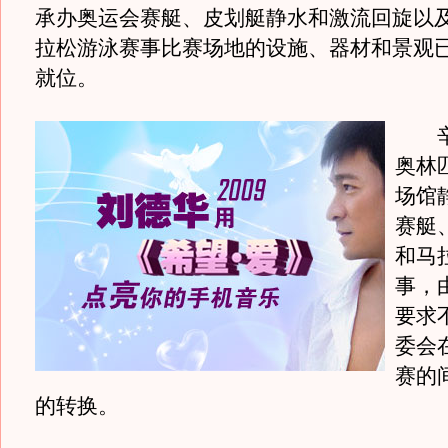
承办奥运会赛艇、皮划艇静水和激流回旋以
拉松游泳赛事比赛场地的设施、器材和景观
就位。
辛
奥林
场馆
赛艇
和马
事，
要求
委会
赛的
的转换。