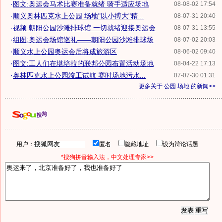
·
图文:奥运会马术比赛准备就绪 骑手适应场地
08-08-02 17:54
·
顺义奥林匹克水上公园 场地"以小搏大"精...
08-07-31 20:40
·
视频:朝阳公园沙滩排球馆 一切就绪迎接奥运会
08-07-31 13:55
·
组图:奥运会场馆巡礼——朝阳公园沙滩排球场
08-07-02 20:03
·
顺义水上公园奥运会后将成旅游区
08-06-02 09:40
·
图文:工人们在堪培拉的联邦公园布置活动场地
08-04-22 17:13
·
奥林匹克水上公园竣工试航 赛时场地污水...
07-07-30 01:31
更多关于
公园 场地
的新闻>>
用户：
匿名
隐藏地址
设为辩论话题
*搜狗拼音输入法，中文处理专家>>