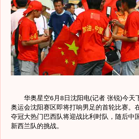
华奥星空6月8日沈阳电(记者 张锐)今天
奥运会沈阳赛区即将打响男足的首轮比赛。
夺冠大热门巴西队将迎战比利时队，随后中
新西兰队的挑战。