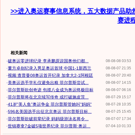
>>进入奥运赛事信息系统，五大数据产品助
赛进
相关新闻
·
破奥运零进球纪录 李承鹏原谅国奥他们都...
08-08-08 03:53
·
董方卓创纪录入男足奥运首球 中国1-1新西兰
08-08-07 21:35
·
视频:查普曼08奥运首开纪录 加拿大2-1阿根廷
08-08-07 20:40
·
美奥运选手学礼仪避免出糗 菲尔普斯尝试...
08-08-07 14:15
·
菲尔普斯欲创奇迹 包揽八金成为奥运终极目标
08-08-07 06:16
·
菲尔普斯将在北京续写传奇 或打破施皮茨...
08-07-29 15:17
·
41岁"美人鱼"奥运争金 菲尔普斯管她叫"妈妈"
08-07-28 10:35
·
596名美国选手出征北京奥运 菲尔普斯目标...
08-07-25 15:45
·
菲尔普斯欲破前辈纪录 妈妈级游泳名将令...
08-07-07 17:34
·
世锦赛拿7金破5项世界纪录 菲尔普斯:奥运...
07-04-10 01:33