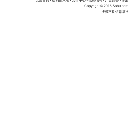
设置首页
-
搜狗输入法
-
支付中心
-
搜狐招聘
-
广告服务
-
客
Copyright
©
2016 Sohu.com 
搜狐不良信息举