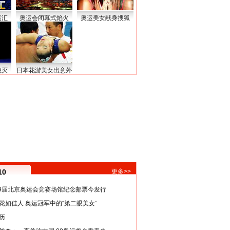
运汇
奥运会闭幕式焰火
奥运美女献身搜狐
熄灭
日本花游美女出意外
10
更多>>
29届北京奥运会竞赛场馆纪念邮票今发行
花如佳人 奥运冠军中的“第二眼美女”
历