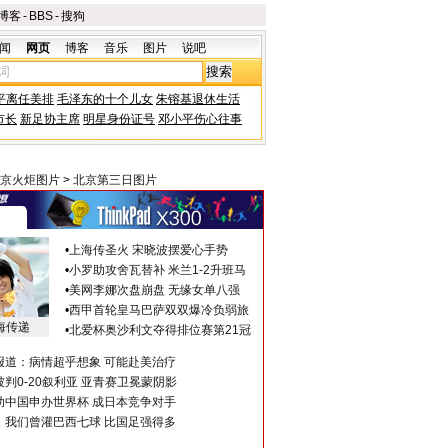
博客
-
BBS
-
搜狗
闻
网页
博客
音乐
图片
说吧
平离任美排
毛泽东的十个儿女
朱镕基退休生活
市长
新足协主席
明星身份证号
邓小平伤心往事
京火炬图片
>
北京第三日图片
•
上海传圣火 宋晓波摆爱心手势
•
小罗助攻舍瓦替补 米兰1-2升班马
•
美网李娜次盘崩盘 无缘女单八强
•
西甲首轮皇马巴萨双双爆冷负弱旅
海传递
•
北爱杯奥沙利文夺得排位赛第21冠
报道：病情超乎想象 可能赴美治疗
判0-20叙利亚 亚青赛卫冕蒙阴影
助中国申办世界杯 成日本竞争对手
：我们曾灌巴西七球 比国足强得多