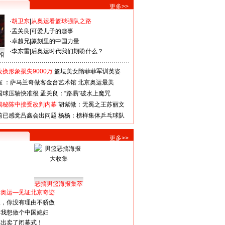
更多>>
·
胡卫东
|
从奥运看篮球强队之路
·
孟关良
|
可爱儿子的趣事
·
卓越兄
|
篆刻里的中国力量
·
李东雷
|
后奥运时代我们期盼什么？
相
换形象损失9000万
篮坛美女隋菲菲军训英姿
室 ：萨马兰奇做客金台艺术馆
北京奥运最美
国球压轴快准很
孟关良：“路易”破水上魔咒
揭秘陈中接受改判内幕
胡紫微：无冕之王苏丽文
前已感觉吕鑫会出问题
杨杨：榜样集体乒乓球队
更多>>
恶搞男篮海报集萃
看奥运—见证北京奇迹
人，你没有理由不骄傲
：我想做个中国媳妇
谋出卖了闭幕式！