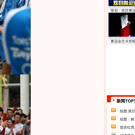
策划：炫目奥
奥运会主火炬
新闻TOP
组图:第
组图：鲜
曾庆红简