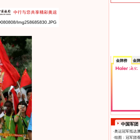
金牌榜
金
中国军团
·
奥运冠军抵达澳
·
组图：冠军团香