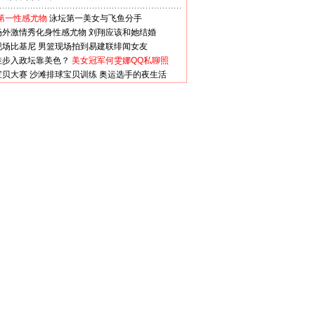
第一性感尤物
泳坛第一美女与飞鱼分手
场外激情秀化身性感尤物
刘翔应该和她结婚
现场比基尼
男篮现场拍到易建联绯闻女友
娃步入政坛靠美色？
美女冠军何雯娜QQ私聊照
宝贝大赛
沙滩排球宝贝训练
奥运选手的夜生活