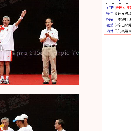
YY图|
美国女排
曝光|
奥运女将
揭秘|
日本沙排
狠拍|
伊辛巴耶
场外|
民间奥运