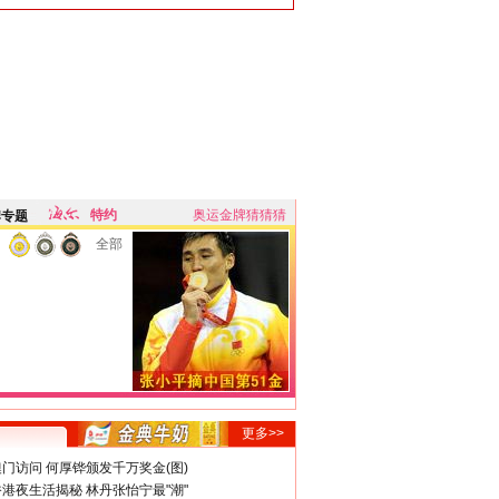
特约
奥运金牌猜猜猜
牌专题
全部
更多>>
门访问 何厚铧颁发千万奖金(图)
港夜生活揭秘 林丹张怡宁最"潮"