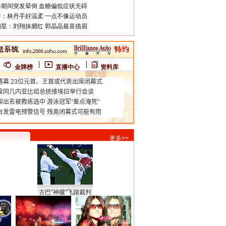
期间突发晕倒 血糖偏低症状无碍
：林丹手好温柔 一点不像运动员
星：刘翔抹腮红 郭晶晶最喜描眉
金牌榜
直播中心
资料库
更多>>
古巴"神腿"飞踹裁判