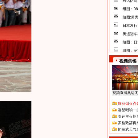
对话萨马
组图：0
组图:另
日本发行
奥运冠军
组图：日
组图：萨
视频集锦
视频直播奥运
绚丽烟火点
群星唱响一
奥运主火炬
罗格致辞再
闭幕式天气