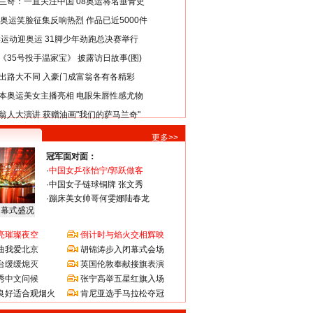
兰奇：一直关注中国 08奥运将名垂青史
8奥运笑脸征集反响热烈 作品已近5000件
类运动迎奥运 31脚少年劲跑总决赛举行
《35号投手温家宝》 披露访日故事(图)
出路大不同 入豪门成富翁各有各精彩
本奥运美女主播亮相 电眼朱唇性感尤物
翁人大演讲 获赠油画"我们的萨马兰奇"
更多>>
冠军面对面：
·
中国女乒张怡宁/郭跃做客
·
中国女子链球铜牌 张文秀
·
蹦床美女帅哥何雯娜陆春龙
闭幕式盛况
亮璀璨夜空
倒计时与焰火交相辉映
曲我爱北京
胡锦涛步入闭幕式会场
台缓缓熄灭
英国伦敦奉献接旗表演
秀中文问候
张宁高举五星红旗入场
良好适合观烟火
肯尼亚选手马拉松夺冠