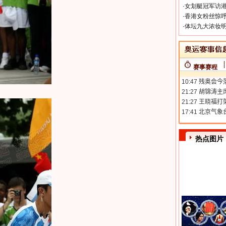
·
女划艇冠军访港
·
香港女粉丝惊呼
·
体坛九大浓妆明
赛事赛程
热点图片