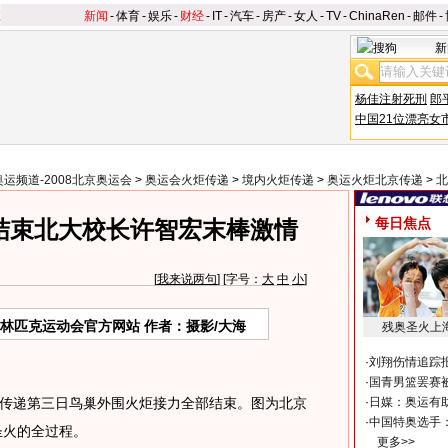
新闻
-
体育
-
娱乐
-
财经
-
IT
-
汽车
-
房产
-
女人
-
TV
-
ChinaRen
-
邮件
-
新
杨佳注射死刑
郎
中国21位漂亮女
奥运频道-2008北京奥运会
>
奥运会火炬传递
>
境内火炬传递
>
奥运火炬北京传递
>
北
每日焦点
结束北大校长许智宏末棒激情
[
我来说两句
] [字号：
大
中
小
]
奥林匹克运动会官方网站 作者：摄影/大海
残奥圣火上
·
刘翔伤情追踪
·
国青男篮罢赛被
传递第三日鸟巢外围火炬接力全部结束。图为北京
·
日媒：奥运有
·
中国特奥选手
圣火的全过程。
更多>>