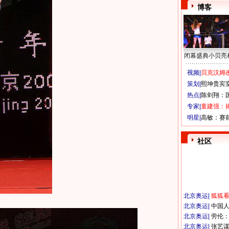
博客
闭幕盛典小贝亮
视频|
贝克汉姆改
策划|
熙坤贵宾
热点|
陈剑翔：
专家|
童建强：
明星|
高敏：赛
社区
北京奥运
|
狐狐
北京奥运
|
中国
北京奥运
|
劳伦
北京奥运
|
张艺