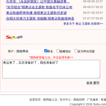
·
孔祥东:《永远的朋友》让中国元素融进奥...
08-08-08 15:37
·
"欢莎组合"唱奥运会主题歌 歌曲名字仍未公布
08-08-07 08:25
·
奥运歌曲即将热播 谁唱奥运主题歌仍是谜
08-07-08 20:47
·
合唱火炬接力主题歌 张靓颖:唱奥运歌曲很神圣
07-07-07 09:40
更多关于
奥运 主题歌
的新闻>>
用户：
匿名
隐藏地址
设为辩论话题
*搜狗拼音输入法，中文处理专家>>
设置首页
-
搜狗输入法
-
支付中心
-
搜狐招聘
-
广告服务
-
客
Copyright
©
2016 Sohu.com 