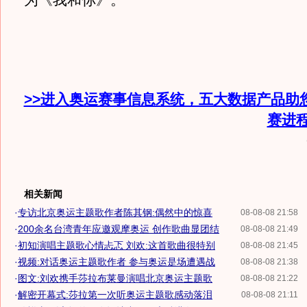
为《我和你》。
>>进入奥运赛事信息系统，五大数据产品助
赛进
相关新闻
·
专访北京奥运主题歌作者陈其钢:偶然中的惊喜
08-08-08 21:58
·
200余名台湾青年应邀观摩奥运 创作歌曲显团结
08-08-08 21:49
·
初知演唱主题歌心情忐忑 刘欢:这首歌曲很特别
08-08-08 21:45
·
视频:对话奥运主题歌作者 参与奥运是场遭遇战
08-08-08 21:38
·
图文:刘欢携手莎拉布莱曼演唱北京奥运主题歌
08-08-08 21:22
·
解密开幕式:莎拉第一次听奥运主题歌感动落泪
08-08-08 21:11