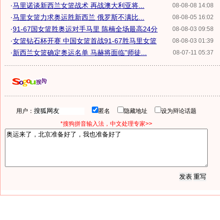
·
马里诺谈新西兰女篮战术 再战澳大利亚将...
08-08-08 14:08
·
马里女篮力求奥运胜新西兰 俄罗斯不满比...
08-08-05 16:02
·
91-67国女篮胜奥运对手马里 陈楠全场最高24分
08-08-03 09:58
·
女篮钻石杯开赛 中国女篮首战91-67胜马里女篮
08-08-03 01:39
·
新西兰女篮确定奥运名单 马赫将面临"师徒...
08-07-11 05:37
用户：
匿名
隐藏地址
设为辩论话题
*搜狗拼音输入法，中文处理专家>>