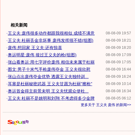
相关新闻
·
王义夫:庞伟很多动作都跟我很相似 成绩不满意
08-08-09 19:57
·
王义夫:杜丽丢金非坏事 庞伟发挥很不错(组图)
08-08-09 18:21
·
庞伟:想回家 王义夫:还有惊喜
08-08-09 18:20
·
奥运明星:庞伟 接过王义夫的枪(组图)
08-08-09 17:09
·
张山看奥运:用七字评价庞伟 相信未来属于杜丽
08-08-09 17:05
·
图文:男子十米气手枪庞伟夺金 王义夫很欣慰
08-08-09 16:44
·
张山点出庞伟夺金优势 透露王义夫独特训...
08-08-09 16:24
·
耳塞是杜丽秘密武器 王义夫甘愿为杜丽"擦枪"
08-08-09 10:14
·
奥运首金得主前景未明 王义夫忧观众使杜...
08-08-08 16:34
·
王义夫:杜丽不是姚明和刘翔 不考虑得多少金牌
08-08-05 06:12
更多关于
王义夫 庞伟
的新闻>>