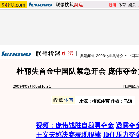
新闻
-
体育
-
娱乐
-
奥运频道-2008北京奥运会
>
中国军
杜丽失首金中国队紧急开会 庞伟夺金
2008年08月09日16:31
[
我来说
来源：搜狐体育 作者：马涛
视频：庞伟战胜自我勇夺金
透露夺
王义夫称决赛表现很棒
顶住压力夺