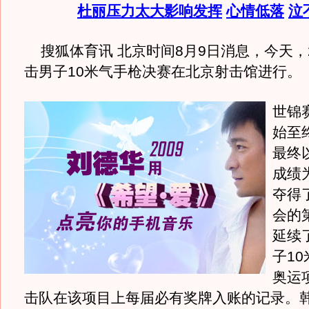
杜丽压力太大影响发挥
心情低落
泣
搜狐体育讯 北京时间8月9日消息，今天，2
击男子10米气手枪决赛在北京射击馆进行。
世锦
始至
最终以
成绩
夺得
会的
延续了
子1
奥运
击队在该项目上每届必有奖牌入账的记录。