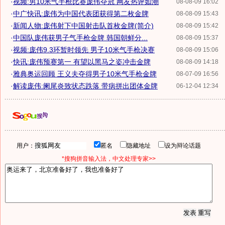
·
视频:男10米气手枪比赛庞伟夺冠 网友热评如潮
08-08-09 16:02
·
中广快讯:庞伟为中国代表团获得第二枚金牌
08-08-09 15:43
·
新闻人物:庞伟射下中国射击队首枚金牌(简介)
08-08-09 15:42
·
中国队庞伟获男子气手枪金牌 韩国朝鲜分...
08-08-09 15:37
·
视频:庞伟9.3环暂时领先 男子10米气手枪决赛
08-08-09 15:06
·
快讯:庞伟预赛第一 有望以黑马之姿冲击金牌
08-08-09 14:18
·
雅典奥运回顾 王义夫夺得男子10米气手枪金牌
08-07-09 16:56
·
解读庞伟:阑尾炎致状态跌落 带病拼出团体金牌
06-12-04 12:34
用户：
匿名
隐藏地址
设为辩论话题
*搜狗拼音输入法，中文处理专家>>