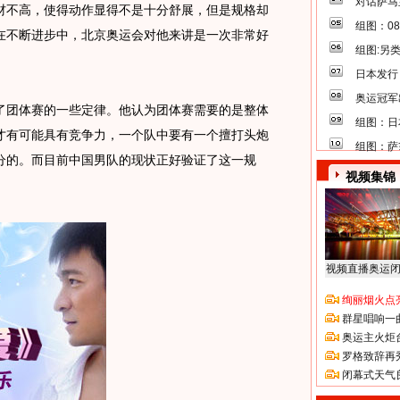
对话萨马
材不高，使得动作显得不是十分舒展，但是规格却
组图：0
在不断进步中，北京奥运会对他来讲是一次非常好
组图:另
日本发行
奥运冠军
团体赛的一些定律。他认为团体赛需要的是整体
组图：日
才有可能具有竞争力，一个队中要有一个擅打头炮
组图：萨
分的。而目前中国男队的现状正好验证了这一规
视频集锦
。
视频直播奥运
绚丽烟火点
群星唱响一
奥运主火炬
罗格致辞再
闭幕式天气