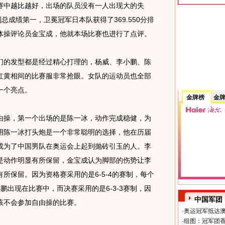
赛中越比越好，出场的队员没有一人出现大的失
列总成绩第一，卫冕冠军日本队获得了369.550分排
体操评论员金宝成，他就本场比赛也进行了点评。
的发型都是经过精心打理的，杨威、李小鹏、陈
红黄相间的比赛服非常抢眼。女队的运动员也全部
一个亮点。
金牌榜
金
操，第一个出场的是陈一冰，动作完成稳健，为
用陈一冰打头炮是一个非常聪明的选择，他在历届
成为了中国男队在奥运会上起到抛砖引玉的人。李
是动作明显有所保留，金宝成认为脚部的伤势让李
所保留。因为资格赛采用的是6-5-4的赛制，每个
鹏出现在比赛中，而决赛采用的是6-3-3赛制，因
中国军团
该不会参加自由操的比赛。
·
奥运冠军抵达澳
·
组图：冠军团香