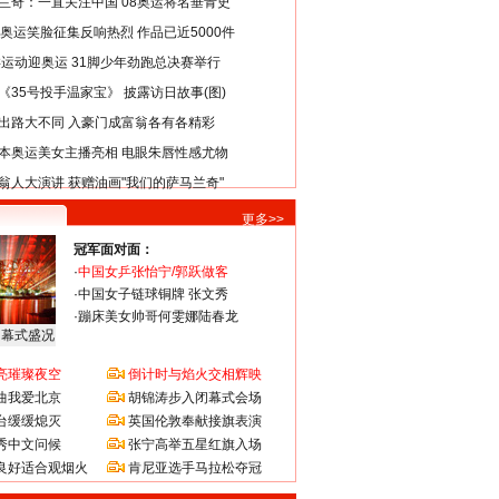
兰奇：一直关注中国 08奥运将名垂青史
8奥运笑脸征集反响热烈 作品已近5000件
类运动迎奥运 31脚少年劲跑总决赛举行
《35号投手温家宝》 披露访日故事(图)
出路大不同 入豪门成富翁各有各精彩
本奥运美女主播亮相 电眼朱唇性感尤物
翁人大演讲 获赠油画"我们的萨马兰奇"
更多>>
冠军面对面：
·
中国女乒张怡宁/郭跃做客
·
中国女子链球铜牌 张文秀
·
蹦床美女帅哥何雯娜陆春龙
闭幕式盛况
亮璀璨夜空
倒计时与焰火交相辉映
曲我爱北京
胡锦涛步入闭幕式会场
台缓缓熄灭
英国伦敦奉献接旗表演
秀中文问候
张宁高举五星红旗入场
良好适合观烟火
肯尼亚选手马拉松夺冠