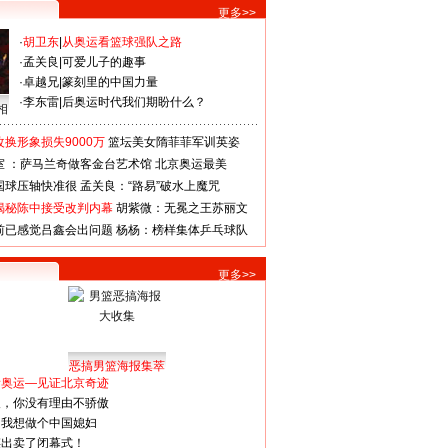
更多>>
·
胡卫东
|
从奥运看篮球强队之路
·
孟关良
|
可爱儿子的趣事
·
卓越兄
|
篆刻里的中国力量
·
李东雷
|
后奥运时代我们期盼什么？
相
换形象损失9000万
篮坛美女隋菲菲军训英姿
室 ：萨马兰奇做客金台艺术馆
北京奥运最美
国球压轴快准很
孟关良：“路易”破水上魔咒
揭秘陈中接受改判内幕
胡紫微：无冕之王苏丽文
前已感觉吕鑫会出问题
杨杨：榜样集体乒乓球队
更多>>
恶搞男篮海报集萃
看奥运—见证北京奇迹
人，你没有理由不骄傲
：我想做个中国媳妇
谋出卖了闭幕式！