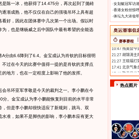
陈一冰，他获得了14.475分，再次起到了抛砖
·
女划艇冠军访港
·
香港女粉丝惊呼
的逐渐成熟，他不仅仅在自己的强项吊环上具有超
·
体坛九大浓妆明
练看好，因此在团体赛中几次第一个出场。假以时
作为，也是继杨威之后中国队中最有希望的全能选
赛事赛程
由6.6降到了6.4。金宝成认为肖钦的目标很明
。不过在今天的比赛中值得一提的是肖钦的支撑点
足的地方，也在一定程度上影响了他的发挥。
热点图片
会吊环亚军李敬是今天的裁判之一。李小鹏在今
100分。金宝成认为李小鹏能恢复到目前的水平非常
龄，但是李小鹏却很快适应了新规则，跳马、双
流水准，如果不是脚伤的影响，李小鹏本应有更大