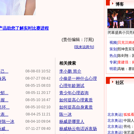
博客
产品助您了解实时比赛进程
闭幕盛典小贝亮
(责任编辑：汀苑)
视频|
贝克汉姆改
[
我来说两句
]
策划|
熙坤贵宾
热点|
陈剑翔：
专家|
童建强：
相关搜索
明星|
高敏：赛
...
李小鹏 简介
08-08-03 10:52
春风
小偷是一种什么心理
08-07-27 09:42
社区
心理年龄测试
08-05-15 08:03
...
青少年心理咨询
08-05-11 20:17
...
如何提高心理素质
08-05-10 16:47
...
如何提高自身素质
08-05-10 02:10
...
陈一冰
08-04-25 11:21
北京奥运
|
狐狐
北京奥运
|
中国
好陈一冰
杨威是哪里人
08-04-10 09:04
北京奥运
|
劳伦
...
杨威杨云电话诉衷肠
07-11-27 09:40
北京奥运
|
张艺