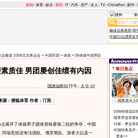
新闻
-
体育
-
娱乐
-
财经
-
IT
-
汽车
-
房产
-
女人
-
TV
-
ChinaRen
-
邮件
-
新
杨佳注射死刑
郎
中国21位漂亮女
奥运频道-2008北京奥运会
>
中国军团
>
体操
>
08体操中国男队
每日焦点
素质佳 男团屡创佳绩有内因
[
我来说两句
] [字号：
大
中
小
]
来源：搜狐体育 作者：汀苑
残奥圣火上
·
刘翔伤情追踪
·
国青男篮罢赛被
6点展开了体操男子团体资格赛第二轮的争夺，中国
·
日媒：奥运有
·
中国特奥选手
，同场竞技还有法国队、俄罗斯队、加拿大以及一
更多>>