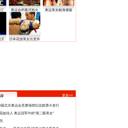
运汇
奥运会闭幕式焰火
奥运美女献身搜狐
熄灭
日本花游美女出意外
10
更多>>
29届北京奥运会竞赛场馆纪念邮票今发行
花如佳人 奥运冠军中的“第二眼美女”
历