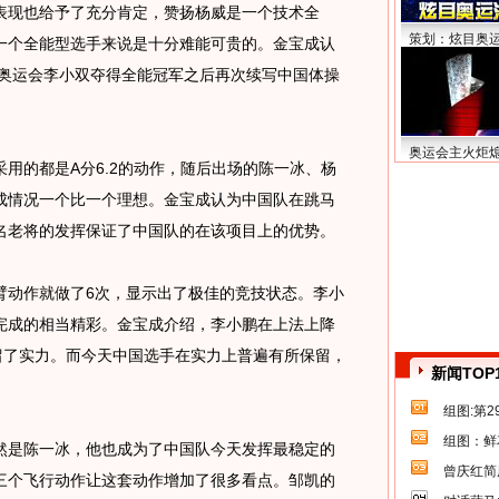
现也给予了充分肯定，赞扬杨威是一个技术全
策划：炫目奥
一个全能型选手来说是十分难能可贵的。金宝成认
大奥运会李小双夺得全能冠军之后再次续写中国体操
奥运会主火炬
的都是A分6.2的动作，随后出场的陈一冰、杨
成情况一个比一个理想。金宝成认为中国队在跳马
名老将的发挥保证了中国队的在该项目上的优势。
动作就做了6次，显示出了极佳的竞技状态。李小
完成的相当精彩。金宝成介绍，李小鹏在上法上降
留了实力。而今天中国选手在实力上普遍有所保留，
新闻TOP
组图:第
组图：鲜
是陈一冰，他也成为了中国队今天发挥最稳定的
曾庆红简
三个飞行动作让这套动作增加了很多看点。邹凯的