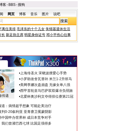
博客
-
BBS
-
搜狗
闻
网页
博客
音乐
图片
说吧
平离任美排
毛泽东的十个儿女
朱镕基退休生活
市长
新足协主席
明星身份证号
邓小平伤心往事
•
上海传圣火 宋晓波摆爱心手势
•
小罗助攻舍瓦替补 米兰1-2升班马
•
美网李娜次盘崩盘 无缘女单八强
•
西甲首轮皇马巴萨双双爆冷负弱旅
海传递
•
北爱杯奥沙利文夺得排位赛第21冠
报道：病情超乎想象 可能赴美治疗
判0-20叙利亚 亚青赛卫冕蒙阴影
助中国申办世界杯 成日本竞争对手
：我们曾灌巴西七球 比国足强得多