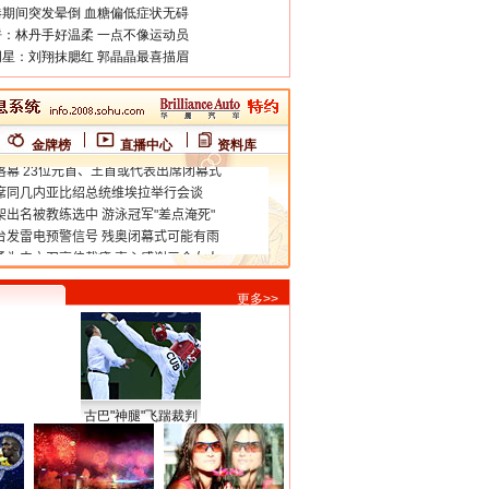
期间突发晕倒 血糖偏低症状无碍
：林丹手好温柔 一点不像运动员
星：刘翔抹腮红 郭晶晶最喜描眉
金牌榜
直播中心
资料库
更多>>
古巴"神腿"飞踹裁判