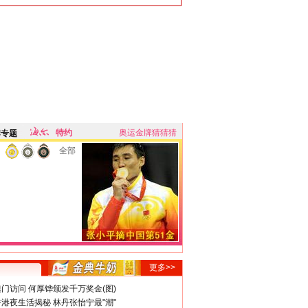
特约
奥运金牌猜猜猜
牌专题
全部
更多>>
门访问 何厚铧颁发千万奖金(图)
港夜生活揭秘 林丹张怡宁最"潮"