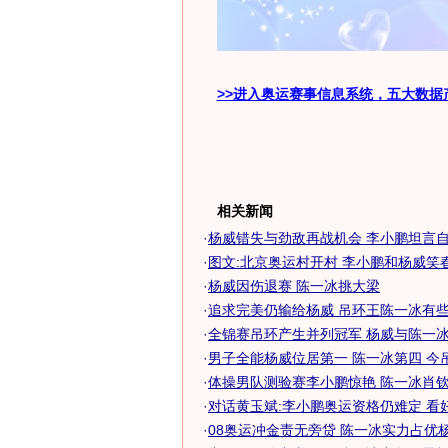
>>进入奥运赛事信息系统，五大数据
相关新闻
·
杨威错失与劲敌再战机会 李小鹏坦言自己
·
图文:北京奥运村开村 李小鹏和杨威笑
·
杨威因伤退赛 陈一冰挑大梁
·
追求完美仍输给杨威 吊环王陈一冰有些郁
·
全锦赛吊环产生并列冠军 杨威与陈一冰握
·
男子全能杨威位居第一 陈一冰第四 今吊环
·
体操男队测验赛李小鹏惊艳 陈一冰肖钦表
·
对话黄玉斌:李小鹏奥运资格仍难定 看
·
08奥运冲金责无旁贷 陈一冰实力占优杨威