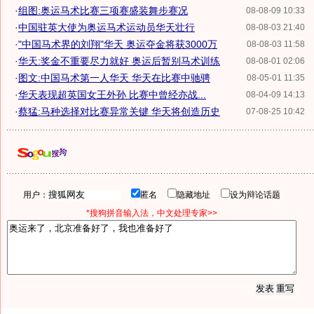
·
组图:奥运马术比赛三项赛盛装舞步赛况
08-08-09 10:33
·
中国驻英大使为奥运马术运动员华天壮行
08-08-03 21:40
·
"中国马术界的刘翔"华天 奥运夺金将获3000万
08-08-03 11:58
·
华天:奖金不重要尽力就好 奥运后暂别马术训练
08-08-01 02:06
·
图文:中国马术第一人华天 华天在比赛中驰骋
08-05-01 11:35
·
华天表现超英国女王外孙 比赛中曾经亦战...
08-04-09 14:13
·
蔡猛:马种选择对比赛异常关键 华天将创造历史
07-08-25 10:42
用户：
匿名
隐藏地址
设为辩论话题
*搜狗拼音输入法，中文处理专家>>