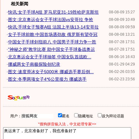
相关新闻
·
快讯:女子手球A组 罗马尼亚31-19胜哈萨克斯坦
08-08-09 15:27
·
图文:北京奥运会女子手球法国vs安哥拉 争抢
08-08-09 10:49
·
快讯:手球女子预赛A组 法国上半场13-14安哥拉
08-08-09 09:59
·
女子手球前瞻:中国首场遇劲敌 俄罗斯有望夺冠
08-08-08 13:21
·
中国女子手球剑指前八 中国男子手球力争一胜
08-07-28 17:51
·
"神秘之师"教学比赛 助中国女子手球备战奥运
08-07-28 17:51
·
北京奥运会女子手球抽签 中国女队首战欧...
08-06-16 16:43
·
挪威两女子南极探险创纪录
08-01-29 04:29
·
图文:速度滑冰女子5000米 挪威选手赛后倒...
06-02-26 03:55
·
图文:冬季两项女子4*6公里接力 挪威选手
06-02-23 23:56
用户：
匿名
隐藏地址
设为辩论话题
*搜狗拼音输入法，中文处理专家>>