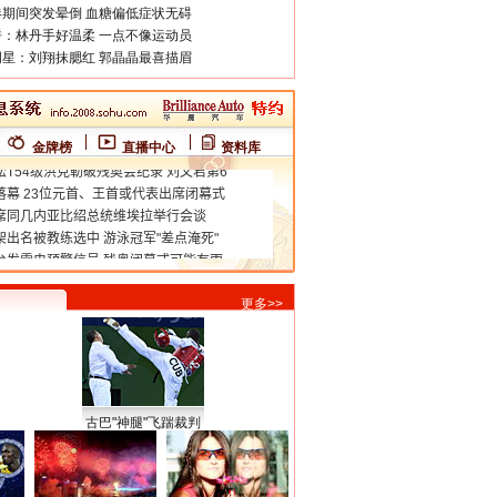
期间突发晕倒 血糖偏低症状无碍
：林丹手好温柔 一点不像运动员
星：刘翔抹腮红 郭晶晶最喜描眉
金牌榜
直播中心
资料库
更多>>
古巴"神腿"飞踹裁判