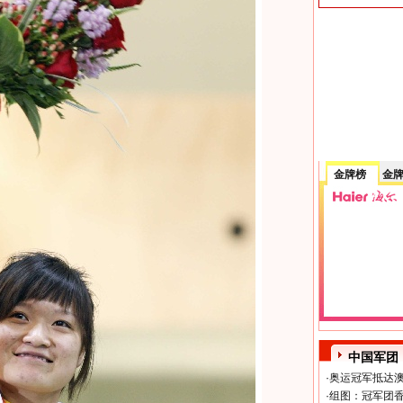
金牌榜
金
中国军团
·
奥运冠军抵达澳
·
组图：冠军团香