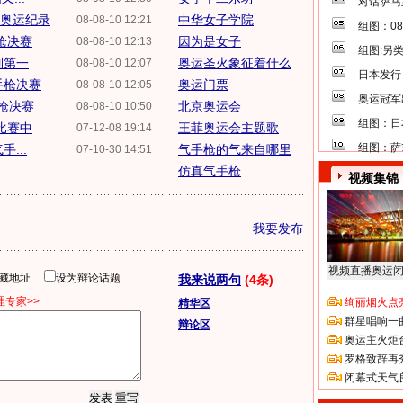
对话萨马
破奥运纪录
中华女子学院
08-08-10 12:21
组图：0
手枪决赛
因为是女子
08-08-10 12:13
组图:另
列第一
奥运圣火象征着什么
08-08-10 12:07
日本发行
手枪决赛
奥运门票
08-08-10 12:05
奥运冠军
枪决赛
北京奥运会
08-08-10 10:50
组图：日
比赛中
王菲奥运会主题歌
07-12-08 19:14
组图：萨
...
气手枪的气来自哪里
07-10-30 14:51
仿真气手枪
视频集锦
我要发布
视频直播奥运
隐藏地址
设为辩论话题
我来说两句
(4条)
专家>>
绚丽烟火点
精华区
群星唱响一
辩论区
奥运主火炬
罗格致辞再
闭幕式天气