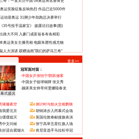
兰奇：一直关注中国 08奥运将名垂青史
8奥运笑脸征集反响热烈 作品已近5000件
类运动迎奥运 31脚少年劲跑总决赛举行
《35号投手温家宝》 披露访日故事(图)
出路大不同 入豪门成富翁各有各精彩
本奥运美女主播亮相 电眼朱唇性感尤物
翁人大演讲 获赠油画"我们的萨马兰奇"
更多>>
冠军面对面：
·
中国女乒张怡宁/郭跃做客
·
中国女子链球铜牌 张文秀
·
蹦床美女帅哥何雯娜陆春龙
闭幕式盛况
亮璀璨夜空
倒计时与焰火交相辉映
曲我爱北京
胡锦涛步入闭幕式会场
台缓缓熄灭
英国伦敦奉献接旗表演
秀中文问候
张宁高举五星红旗入场
良好适合观烟火
肯尼亚选手马拉松夺冠