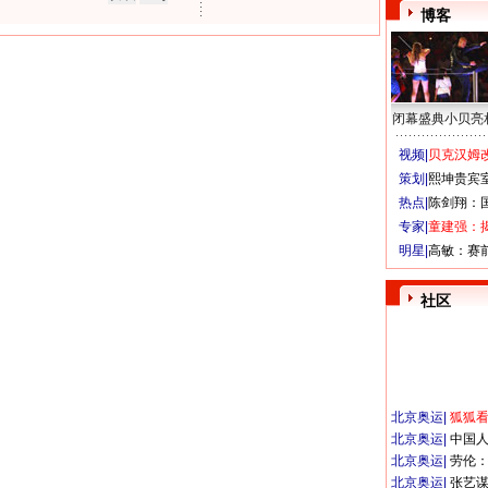
博客
闭幕盛典小贝亮
视频|
贝克汉姆改
策划|
熙坤贵宾
热点|
陈剑翔：
专家|
童建强：
明星|
高敏：赛
社区
北京奥运
|
狐狐
北京奥运
|
中国
北京奥运
|
劳伦
北京奥运
|
张艺