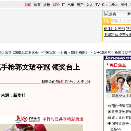
新闻
-
体育
-
娱乐
-
财经
-
IT
-
汽车
-
房产
-
女人
-
TV
-
ChinaRen
-
邮件
-
新
杨佳注射死刑
郎
中国21位漂亮女
奥运频道-2008北京奥运会
>
中国军团
>
射击
>
08射击图片
>
女子10米气手枪郭文珺
每日焦点
气手枪郭文珺夺冠 领奖台上
[
我来说两句
(4)
] [字号：
大
中
小
]
来源：新华社
残奥圣火上
·
刘翔伤情追踪
·
国青男篮罢赛被
·
日媒：奥运有
·
中国特奥选手
更多>>