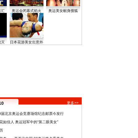
运汇
奥运会闭幕式焰火
奥运美女献身搜狐
熄灭
日本花游美女出意外
10
更多>>
29届北京奥运会竞赛场馆纪念邮票今发行
花如佳人 奥运冠军中的“第二眼美女”
历