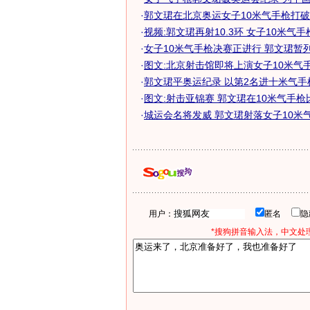
·
郭文珺在北京奥运女子10米气手枪打
·
视频:郭文珺再射10.3环 女子10米气
·
女子10米气手枪决赛正进行 郭文珺暂
·
图文:北京射击馆即将上演女子10米气
·
郭文珺平奥运纪录 以第2名进十米气手
·
图文:射击亚锦赛 郭文珺在10米气手枪
·
城运会名将发威 郭文珺射落女子10米气手
用户：
匿名
*搜狗拼音输入法，中文处理