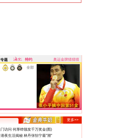
特约
奥运金牌猜猜猜
牌专题
全部
更多>>
门访问 何厚铧颁发千万奖金(图)
港夜生活揭秘 林丹张怡宁最"潮"