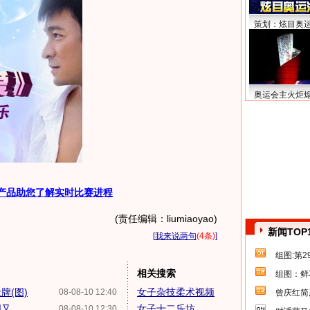
策划：炫目奥
奥运会主火炬
产品助您了解实时比赛进程
(责任编辑：liumiaoyao)
新闻TOP
[
我来说两句
(4条)
]
组图:第
相关搜索
组图：鲜
牌(图)
女子杂技柔术视频
08-08-10 12:40
曾庆红简
...
女子十二乐坊
08-08-10 12:30