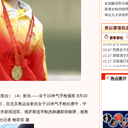
·
女划艇冠军访港
·
香港女粉丝惊呼
·
体坛九大浓妆明
赛事赛程
热点图片
·领奖台）（4）射击——女子10米气手枪颁奖 8月10
日，在北京奥运会射击女子10米气手枪比赛中，中
纪录并获得冠军。俄罗斯选手帕杰林娜获得银牌，格鲁
记者 鲍菲菲 摄