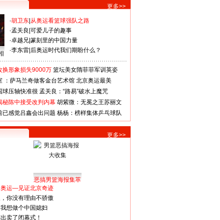
更多>>
·
胡卫东
|
从奥运看篮球强队之路
·
孟关良
|
可爱儿子的趣事
·
卓越兄
|
篆刻里的中国力量
·
李东雷
|
后奥运时代我们期盼什么？
相
换形象损失9000万
篮坛美女隋菲菲军训英姿
室 ：萨马兰奇做客金台艺术馆
北京奥运最美
国球压轴快准很
孟关良：“路易”破水上魔咒
揭秘陈中接受改判内幕
胡紫微：无冕之王苏丽文
前已感觉吕鑫会出问题
杨杨：榜样集体乒乓球队
更多>>
恶搞男篮海报集萃
看奥运—见证北京奇迹
人，你没有理由不骄傲
：我想做个中国媳妇
谋出卖了闭幕式！