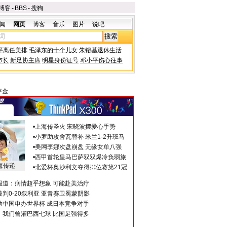
博客
-
BBS
-
搜狗
闻
网页
博客
音乐
图片
说吧
平离任美排
毛泽东的十个儿女
朱镕基退休生活
市长
新足协主席
明星身份证号
邓小平伤心往事
夺金
•
上海传圣火 宋晓波摆爱心手势
•
小罗助攻舍瓦替补 米兰1-2升班马
•
美网李娜次盘崩盘 无缘女单八强
•
西甲首轮皇马巴萨双双爆冷负弱旅
海传递
•
北爱杯奥沙利文夺得排位赛第21冠
报道：病情超乎想象 可能赴美治疗
判0-20叙利亚 亚青赛卫冕蒙阴影
助中国申办世界杯 成日本竞争对手
：我们曾灌巴西七球 比国足强得多