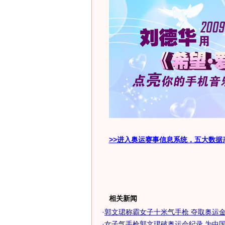
>>进入奥运赛事信息系统，五大数据
相关新闻
·
郭文珺称霸女子十米气手枪 夺取奥运金
·
女子气手枪郭文珺破奥运会纪录 为中国又