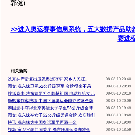
郭健)
>>进入奥运赛事信息系统，五大数据产品助
赛进
相关新闻
·
冼东妹产后复出卫冕奥运冠军 家乡人民狂...
08-08-10 20:40
·
图文:冼东妹卫冕52公斤级冠军 金牌得来不易
08-08-10 20:39
·
搜狐直击:冼东妹要将金牌献祖国 电话打给女儿
08-08-10 20:19
·
毕熙东作客搜狐:中国下届奥运会能夺游泳金牌
08-08-10 20:09
·
泰国选手夺得北京奥运女子举重53公斤级金牌
08-08-10 19:49
·
图文:冼东妹夺女子52公斤级柔道金牌 欢庆胜利
08-08-10 19:48
·
快讯:冼东妹为中国奥运军团再添一金
08-08-10 19:00
·
视频:家乡父老共同关注 冼东妹奥运决赛冲金
08-08-10 18:59