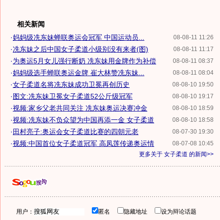
相关新闻
·
妈妈级冼东妹蝉联奥运会冠军 中国运动员...
08-08-11 11:26
·
冼东妹之后中国女子柔道小级别没有来者(图)
08-08-11 11:17
·
为奥运5月女儿强行断奶 冼东妹用金牌作为补偿
08-08-11 08:37
·
妈妈级选手蝉联奥运金牌 崔大林赞冼东妹...
08-08-11 08:04
·
女子柔道名将冼东妹成功卫冕再创历史
08-08-10 19:50
·
图文:冼东妹卫冕女子柔道52公斤级冠军
08-08-10 19:17
·
视频:家乡父老共同关注 冼东妹奥运决赛冲金
08-08-10 18:59
·
视频:冼东妹不负众望为中国再添一金 女子柔道
08-08-10 18:58
·
田村亮子:奥运会女子柔道比赛的四朝元老
08-07-30 19:30
·
视频:中国首位女子柔道冠军 高凤莲传递奥运情
08-07-08 10:45
更多关于
女子柔道
的新闻>>
用户：
匿名
隐藏地址
设为辩论话题