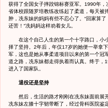
获得了全国女子摔跤锦标赛亚军。1990年，
省体校跟随罗培教练改练起了柔道，每天被
肿，冼东妹的妈妈有些不忍心了。“回家算了
还苦！”冼妈妈这样劝着女儿。
在这个自己人生的第一个十字路口，小小
择了坚持。2年后，年仅17岁的她便一举拿
军，这也是她从事柔道项目以来的第一个冠
道之路，冼东妹都走得执着而认真。终于，19
进入了国家队。
退役还是坚持
然后，生活的路才刚刚在冼东妹面前展开。
冼东妹左膝十字韧带断了，经过骨科医院鉴