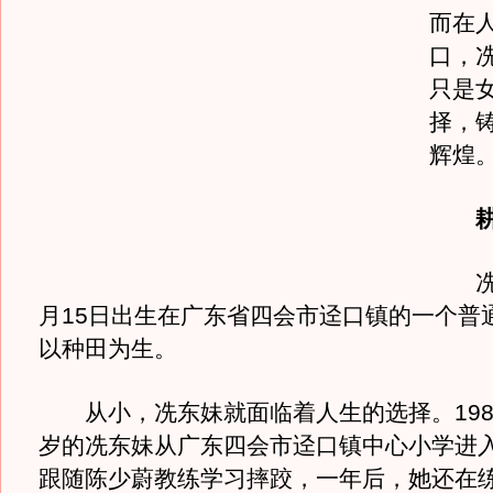
而在
口，
只是
择，
辉煌
耕田
冼东
月15日出生在广东省四会市迳口镇的一个普
以种田为生。
从小，冼东妹就面临着人生的选择。1987
岁的冼东妹从广东四会市迳口镇中心小学进
跟随陈少蔚教练学习摔跤，一年后，她还在