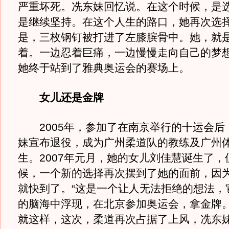
严重坏死。冼东妹回忆说。在这个时候，是
是继续坚持。在这个人生的路口，她再次选
是，三枚钢钉被打进了左膝膑骨中。她，就
着。一边忍着巨痛，一边慢慢走向自己的梦想。
她终于站到了雅典奥运会的赛场上。
女儿还是金牌
2005年，参加了在南京举行的十运会后，
妹宣布退役，成为广州柔道队的教练及广州
生。2007年元月，她的女儿刘佳慧诞生了，
候，一个新的选择再次摆到了她的面前，因
就快到了。“这是一个让人无法拒绝的想法，
的脑海中浮现，在北京参加奥运会，拿金牌。
就这样，这次，柔道再次占据了上风，冼东