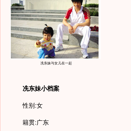
冼东妹与女儿在一起
冼东妹小档案
性别:女
籍贯:广东