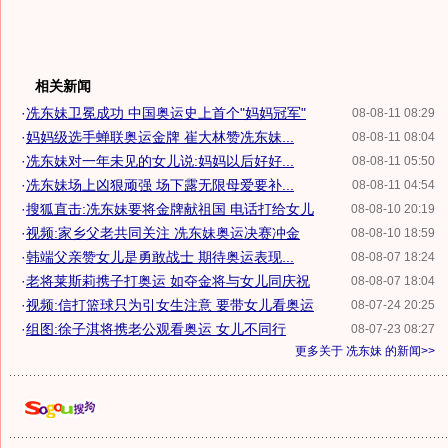
相关新闻
·
冼东妹卫冕成功 中国奥运史上首个"妈妈冠军"
08-08-11 08:29
·
妈妈级选手蝉联奥运金牌 崔大林赞冼东妹...
08-08-11 08:04
·
冼东妹对一年未见的女儿说:妈妈以后好好...
08-08-11 05:50
·
冼东妹场上凶狠顽强 场下露无限母爱要补...
08-08-11 04:54
·
搜狐直击:冼东妹要将金牌献祖国 电话打给女儿
08-08-10 20:19
·
视频:家乡父老共同关注 冼东妹奥运决赛冲金
08-08-10 18:59
·
韩端父亲赞女儿是勇敢战士 期待奥运表现...
08-08-07 18:24
·
老将莱斯莉携子打奥运 如夺金将与女儿同庆祝
08-08-07 18:04
·
视频:信打篮球只为引女生注意 要带女儿看奥运
08-07-24 20:25
·
组图:徐子淇将携老公观看奥运 女儿不同行
08-07-23 08:27
更多关于
冼东妹
的新闻>>