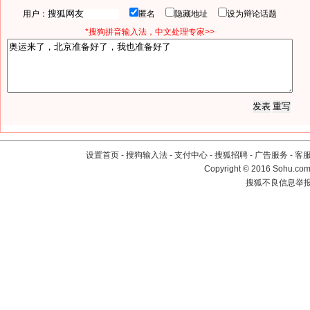
用户：
匿名
隐藏地址
设为辩论话题
*搜狗拼音输入法，中文处理专家>>
设置首页
-
搜狗输入法
-
支付中心
-
搜狐招聘
-
广告服务
-
客
Copyright
©
2016 Sohu.com 
搜狐不良信息举