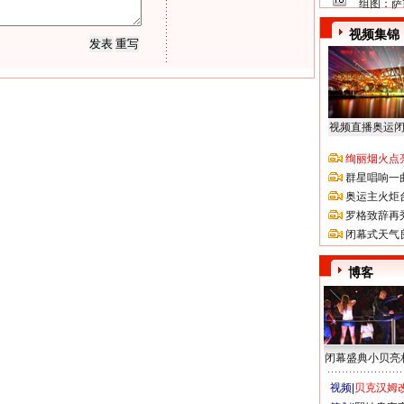
组图：萨
视频集锦
视频直播奥运
绚丽烟火点
群星唱响一
奥运主火炬
罗格致辞再
闭幕式天气
博客
闭幕盛典小贝亮
视频|
贝克汉姆改