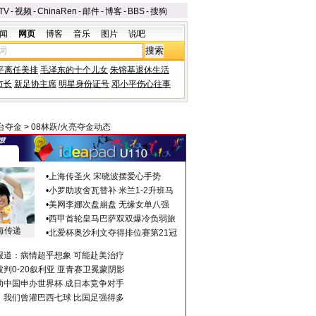
TV
-
视频
-
ChinaRen
-
邮件
-
博客
-
BBS
-
搜狗
闻
网页
博客
音乐
图片
说吧
平离任美排
毛泽东的十个儿女
朱镕基退休生活
市长
新足协主席
明星身份证号
邓小平伤心往事
台夺金
>
08林跃/火亮夺金动态
•
上海传圣火 宋晓波摆爱心手势
•
小罗助攻舍瓦替补 米兰1-2升班马
•
美网李娜次盘崩盘 无缘女单八强
•
西甲首轮皇马巴萨双双爆冷负弱旅
海传递
•
北爱杯奥沙利文夺得排位赛第21冠
报道：病情超乎想象 可能赴美治疗
判0-20叙利亚 亚青赛卫冕蒙阴影
助中国申办世界杯 成日本竞争对手
：我们曾灌巴西七球 比国足强得多