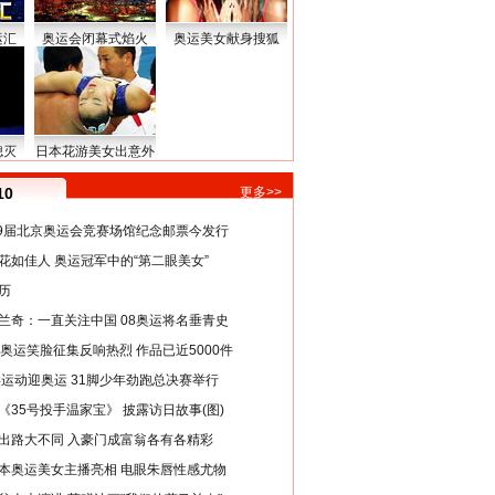
运汇
奥运会闭幕式焰火
奥运美女献身搜狐
熄灭
日本花游美女出意外
10
更多>>
29届北京奥运会竞赛场馆纪念邮票今发行
花如佳人 奥运冠军中的“第二眼美女”
历
兰奇：一直关注中国 08奥运将名垂青史
8奥运笑脸征集反响热烈 作品已近5000件
类运动迎奥运 31脚少年劲跑总决赛举行
《35号投手温家宝》 披露访日故事(图)
出路大不同 入豪门成富翁各有各精彩
本奥运美女主播亮相 电眼朱唇性感尤物