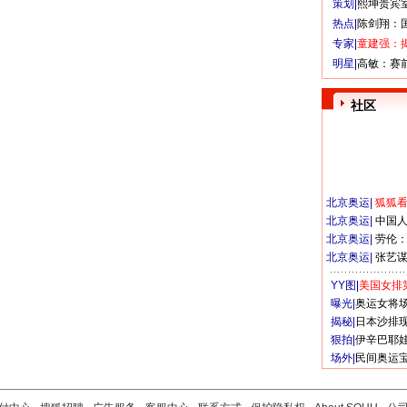
策划|
熙坤贵宾
热点|
陈剑翔：
专家|
童建强：
明星|
高敏：赛
社区
北京奥运
|
狐狐
北京奥运
|
中国
北京奥运
|
劳伦
北京奥运
|
张艺
YY图|
美国女排
曝光|
奥运女将
揭秘|
日本沙排
狠拍|
伊辛巴耶
场外|
民间奥运