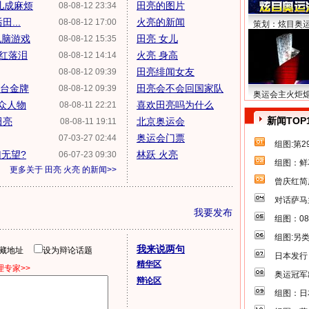
儿成麻烦
田亮的图片
08-08-12 23:34
...
火亮的新闻
08-08-12 17:00
策划：炫目奥
电脑游戏
田亮 女儿
08-08-12 15:35
继红落泪
火亮 身高
08-08-12 14:14
田亮绯闻女友
08-08-12 09:39
跳台金牌
田亮会不会回国家队
08-08-12 09:39
奥运会主火炬
公众人物
喜欢田亮吗为什么
08-08-11 22:21
新闻TOP
田亮
北京奥运会
08-08-11 19:11
奥运会门票
07-03-27 02:44
组图:第
无望?
林跃 火亮
06-07-23 09:30
组图：鲜
更多关于
田亮 火亮
的新闻>>
曾庆红简
对话萨马
我要发布
组图：0
组图:另
我来说两句
隐藏地址
设为辩论话题
日本发行
精华区
专家>>
奥运冠军
辩论区
组图：日