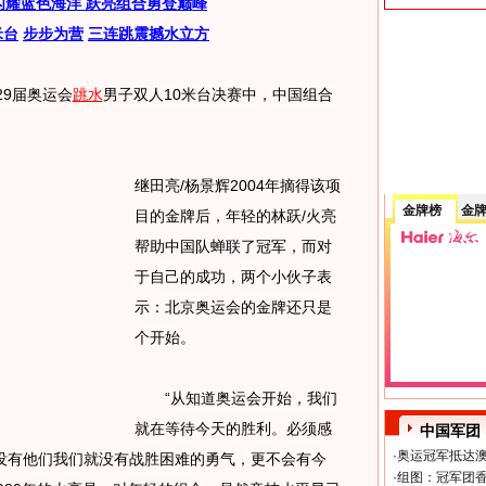
闪耀蓝色海洋 跃亮组合勇登巅峰
米台
步步为营
三连跳震撼水立方
29届奥运会
跳水
男子双人10米台决赛中，中国组合
继田亮/杨景辉2004年摘得该项
金牌榜
金
目的金牌后，年轻的林跃/火亮
帮助中国队蝉联了冠军，而对
于自己的成功，两个小伙子表
示：北京奥运会的金牌还只是
个开始。
“从知道奥运会开始，我们
就在等待今天的胜利。必须感
中国军团
·
奥运冠军抵达澳
没有他们我们就没有战胜困难的勇气，更不会有今
·
组图：冠军团香