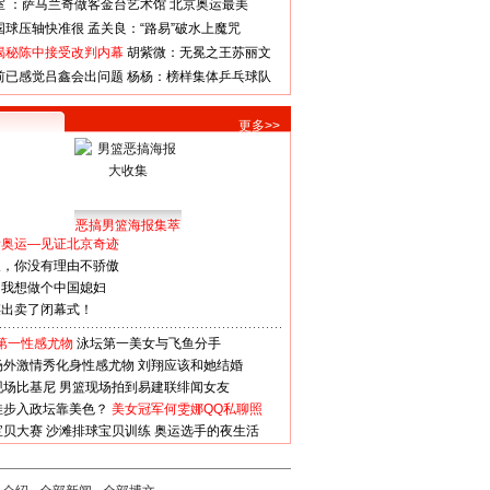
室 ：萨马兰奇做客金台艺术馆
北京奥运最美
国球压轴快准很
孟关良：“路易”破水上魔咒
揭秘陈中接受改判内幕
胡紫微：无冕之王苏丽文
前已感觉吕鑫会出问题
杨杨：榜样集体乒乓球队
更多>>
恶搞男篮海报集萃
看奥运—见证北京奇迹
人，你没有理由不骄傲
：我想做个中国媳妇
谋出卖了闭幕式！
第一性感尤物
泳坛第一美女与飞鱼分手
场外激情秀化身性感尤物
刘翔应该和她结婚
现场比基尼
男篮现场拍到易建联绯闻女友
娃步入政坛靠美色？
美女冠军何雯娜QQ私聊照
宝贝大赛
沙滩排球宝贝训练
奥运选手的夜生活