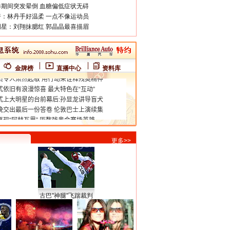
期间突发晕倒 血糖偏低症状无碍
：林丹手好温柔 一点不像运动员
星：刘翔抹腮红 郭晶晶最喜描眉
金牌榜
直播中心
资料库
更多>>
古巴"神腿"飞踹裁判