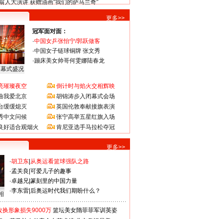
翁人大演讲 获赠油画"我们的萨马兰奇"
更多>>
冠军面对面：
·
中国女乒张怡宁/郭跃做客
·
中国女子链球铜牌 张文秀
·
蹦床美女帅哥何雯娜陆春龙
闭幕式盛况
亮璀璨夜空
倒计时与焰火交相辉映
曲我爱北京
胡锦涛步入闭幕式会场
台缓缓熄灭
英国伦敦奉献接旗表演
秀中文问候
张宁高举五星红旗入场
良好适合观烟火
肯尼亚选手马拉松夺冠
更多>>
·
胡卫东
|
从奥运看篮球强队之路
·
孟关良
|
可爱儿子的趣事
·
卓越兄
|
篆刻里的中国力量
·
李东雷
|
后奥运时代我们期盼什么？
相
换形象损失9000万
篮坛美女隋菲菲军训英姿