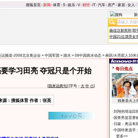
搜狐首页
-
新闻
-
体育
-
S
-
娱乐
-
V
-
财经
-
IT
-
汽车
-
房产
-
家居
-
女人
-
新
杨佳注射死刑
郎
中国21位漂亮女
奥运频道-2008北京奥运会
>
中国军团
>
跳水
>
08中国跳水动态
>
林跃/火亮双人10米
每日焦点
要学习田亮 夺冠只是个开始
[
我来说两句
] [字号：
大
中
小
]
来源：搜狐体育 作者：张英
残奥圣火上
·
刘翔伤情追踪
·
国青男篮罢赛被
·
日媒：奥运有
·
中国特奥选手
更多>>