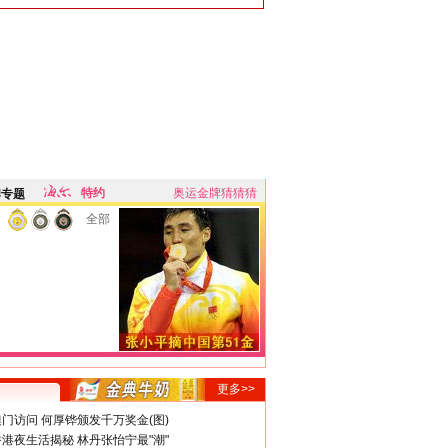
特约
奥运金牌猜猜猜
牌专题
全部
更多>>
门访问 何厚铧颁发千万奖金(图)
港夜生活揭秘 林丹张怡宁最"潮"