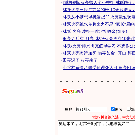
·
同被困扰:火亮曾因个小被拒 林跃蹿个
·
林跃火亮已接过前辈的枪 10米台进入后田
·
林跃从小梦想得奥运冠军 火亮最爱玩
·
林跃火亮跳水金牌来之不易 "家长"周
·
林跃 火亮 凌空一跳含笑收金(组图)
·
田亮之后有"月亮" 林跃火亮勇夺10米
·
林跃/火亮:师兄田亮值得学习 不想作
·
林跃火亮奥运加冕"惜字如金""开口"评
·
田亮退了,火亮来了
·
小将林跃周吕鑫受到观众认可 田亮回归
用户：
匿名
*搜狗拼音输入法，中文处理