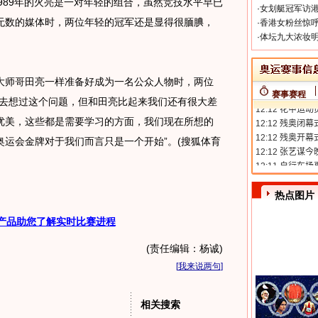
1989年的火亮是一对年轻的组合，虽然竞技水平早已
·
女划艇冠军访港
无数的媒体时，两位年轻的冠军还是显得很腼腆，
·
香港女粉丝惊呼
·
体坛九大浓妆明
。
师哥田亮一样准备好成为一名公众人物时，两位
赛事赛程
有去想过这个问题，但和田亮比起来我们还有很大差
优美，这些都是需要学习的方面，我们现在所想的
运会金牌对于我们而言只是一个开始”。(搜狐体育
热点图片
产品助您了解实时比赛进程
(责任编辑：杨诚)
[
我来说两句
]
相关搜索