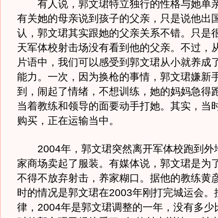
有人说，郭文珺特立独行的性格与她单亲
有关她的母亲说到孩子的父亲，只是说他出
认，郭文珺其实跟她的父亲关系不错。只是
天军体校射击场没有看到他的父亲。不过，
片语中，我们可以感受到郭文珺从小就养成
能力。一次，因为换枪的事情，郭文珺嫌新
到，闹起了情绪，不想训练，她的妈妈急得
当着教练和领导的面要动手打她。其实，当
购买，正在运输当中。
2004年，郭文珺突然离开军体校跑到外
家商场卖起了服装。有媒体说，郭文珺是为
不得不放弃射击，养家糊口。据他的教练黄
时的情况是郭文珺在2003年刚打完城运会。
律，2004年是郭文珺调整的一年，没有多少