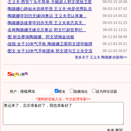
·
王义夫:西安丫头不简单 天赋超人郭文珺放卫星
08-03-15 18:38
·
陶璐娜心静如水选择坚强 王义夫:他是优秀队员
08-03-14 07:42
·
陶璐娜夺冠仍无缘08奥运 王义夫否认将兼...
08-03-14 04:32
·
陶璐娜选拔赛夺冠亦无用 王义夫表态其无...
08-03-14 01:23
·
名将陶璐娜无缘北京奥运 郭文打超世界纪...
08-03-12 13:11
·
图:射击赛场陶璐娜、郭文珺摘金挂银
06-12-04 08:46
·
战报:女子10米气手枪 陶璐娜卫冕郭文珺夺银牌
06-12-03 20:21
·
图文:女子10米气手枪团体 郭文珺与王义夫交流
06-12-03 20:07
更多关于
王义夫 陶璐娜
的新闻>>
用户：
匿名
隐藏地址
设为辩论话题
*搜狗拼音输入法，中文处理专家>>