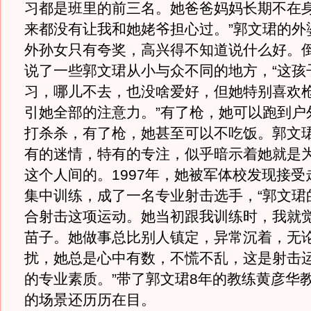
习都是班里的前三名。她爸爸妈妈长期不在
来都没有让我和她姥爷担心过。”郭文珺的外
外孙女只有夸奖，高兴得不知道说什么好。
说了一些郭文珺从小与众不同的地方，“这孩
习，哪儿不去，也没啥爱好，但她特别喜欢
引她全部的注意力。”有了枪，她可以跑到户
打杀杀，有了枪，她甚至可以不吃饭。郭文
有的迷情，特有的专注，似乎暗示着她就是
这个人间的。1997年，她被军体校发现接受
集中训练，成了一名专业射击选手，“郭文珺
合射击这项运动。她当初跟我训练时，我就
苗子。她做事总比别人镇定，异常沉着，无
扰，她总是心中有数，不慌不乱，这是射击
的专业素质。”带了郭文珺8年的教练黄彦华
的场景还历历在目。