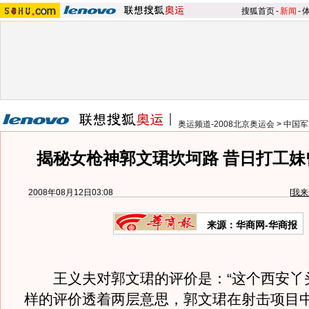
搜狐首页
-
新闻
-
奥运频道-2008北京奥运会
>
中国军
揭秘女枪神郭文珺坎坷路 昔日打工妹
2008年08月12日03:08
[
我来
来源：华商网-华商报
王义夫对郭文珺的评价是：“这个西安丫头
样的评价透着两层意思，郭文珺在射击项目