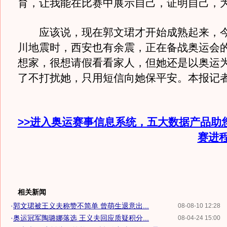
育，让我能在比赛中展示自己，证明自己，为
应该说，现在郭文珺才开始成熟起来，今
川地震时，西安也有余震，正在备战奥运会
想家，很想请假看看家人，但她还是以奥运
了不打扰她，只用短信向她保平安。本报
>>进入奥运赛事信息系统，五大数据产品助
赛进
相关新闻
·
郭文珺被王义夫称赞不简单 曾萌生退意出...
08-08-10 12:28
·
奥运冠军陶璐娜落选 王义夫回应质疑积分...
08-04-24 15:00