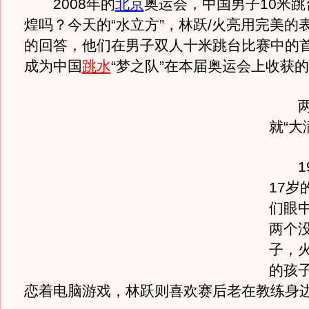
2008年的
北京
奥运会，中国男子10米
煌吗？今天的“水立方”，林跃/火亮用完美的
的回答，他们在男子双人十米跳台比赛中的
成为中国
跳水
“梦之队”在本届奥运会上收获
两
就“大
19
17岁
们眼
两个
子，
的孩
恋着电脑游戏，林跃则喜欢赛后老在教练身