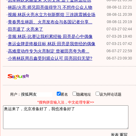
·
冠军林跃从陋室来 火亮父亲:造个金牌送给他
08-08-12 03:58
·
林跃/火亮:师兄田亮值得学习 不想作公众人物
08-08-11 22:21
·
视频:林跃火亮水立方创新辉煌 三连跳震撼全场
08-08-11 20:39
·
青春男生林跃、火亮发布会与各国记者分享...
08-08-11 20:19
·
田亮退了,火亮来了
07-03-27 02:44
·
音频:林跃-比赛让我积累经验 田亮是心中偶像
07-03-26 19:40
·
奥运金牌是终极目标 林跃:田亮是我曾经的偶像
07-03-21 07:42
·
高难度动作专为火亮制定 曾被田亮夸为希...
06-07-27 22:59
·
小将林跃周吕鑫受到观众认可 田亮回归无望?
06-07-23 09:30
用户：
匿名
隐藏地址
设为辩论话题
*搜狗拼音输入法，中文处理专家>>