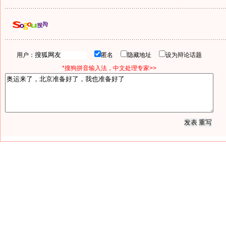
用户：
匿名
隐藏地址
设为辩论话题
*搜狗拼音输入法，中文处理专家>>