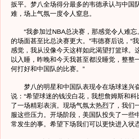
扳平。梦八全场得分最多的韦德承认与中国
难，场上气氛一度令人窒息。
“我参加过NBA总决赛，那感觉令人难忘
的场面甚至比总决赛更大。”韦德赛后说，“
感觉，我从没像今天这样如此渴望打篮球。
以入睡，昨晚和今天我甚至都没睡觉，整整
何打好和中国队的比赛。”
梦八的明星和中国队表现令在场球迷兴
说：“希望球迷的钱没白花，我想詹姆斯和科
了一场精彩表演。现场气氛太热烈了，我们
服这些压力。开场阶段，美国队投失了一些
常发生的事。希望下场我们可以更快进入状态