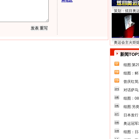
辩论区
策划：炫目奥
奥运会主火炬
新闻TOP
组图:第
组图：鲜
曾庆红简
对话萨马
组图：0
组图:另
日本发行
奥运冠军
组图：日