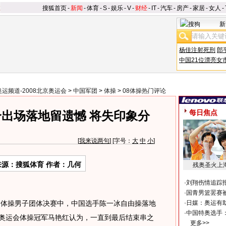
搜狐首页
-
新闻
-
体育
-
S
-
娱乐
-
V
-
财经
-
IT
-
汽车
-
房产
-
家居
-
女人
-
新
杨佳注射死刑
郎
中国21位漂亮女
奥运频道-2008北京奥运会
>
中国军团
>
体操
>
08体操热门评论
每日焦点
出场落地留遗憾 将失印象分
[
我来说两句
] [字号：
大
中
小
]
来源：搜狐体育 作者：几何
残奥圣火上
·
刘翔伤情追踪
·
国青男篮罢赛被
运会体操男子团体决赛中，中国选手陈一冰自由操落地
·
日媒：奥运有
·
中国特奥选手
前奥运会体操冠军马艳红认为，一直到最后结束串之
更多>>