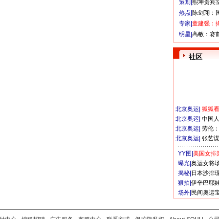
策划|
熙坤贵宾
热点|
陈剑翔：
专家|
童建强：
明星|
高敏：赛
社区
北京奥运
|
狐狐
北京奥运
|
中国
北京奥运
|
劳伦
北京奥运
|
张艺
YY图|
美国女排
曝光|
奥运女将
揭秘|
日本沙排
狠拍|
伊辛巴耶
场外|
民间奥运