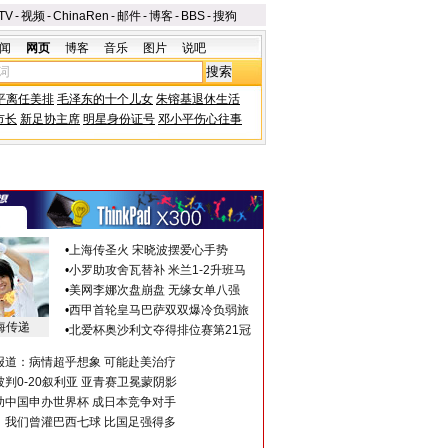
TV
-
视频
-
ChinaRen
-
邮件
-
博客
-
BBS
-
搜狗
闻
网页
博客
音乐
图片
说吧
平离任美排
毛泽东的十个儿女
朱镕基退休生活
市长
新足协主席
明星身份证号
邓小平伤心往事
•
上海传圣火 宋晓波摆爱心手势
•
小罗助攻舍瓦替补 米兰1-2升班马
•
美网李娜次盘崩盘 无缘女单八强
•
西甲首轮皇马巴萨双双爆冷负弱旅
海传递
•
北爱杯奥沙利文夺得排位赛第21冠
报道：病情超乎想象 可能赴美治疗
判0-20叙利亚 亚青赛卫冕蒙阴影
助中国申办世界杯 成日本竞争对手
：我们曾灌巴西七球 比国足强得多