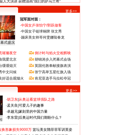
翁人大演讲 获赠油画"我们的萨马兰奇"
更多>>
冠军面对面：
·
中国女乒张怡宁/郭跃做客
·
中国女子链球铜牌 张文秀
·
蹦床美女帅哥何雯娜陆春龙
闭幕式盛况
亮璀璨夜空
倒计时与焰火交相辉映
曲我爱北京
胡锦涛步入闭幕式会场
台缓缓熄灭
英国伦敦奉献接旗表演
秀中文问候
张宁高举五星红旗入场
良好适合观烟火
肯尼亚选手马拉松夺冠
更多>>
·
胡卫东
|
从奥运看篮球强队之路
·
孟关良
|
可爱儿子的趣事
·
卓越兄
|
篆刻里的中国力量
·
李东雷
|
后奥运时代我们期盼什么？
相
换形象损失9000万
篮坛美女隋菲菲军训英姿