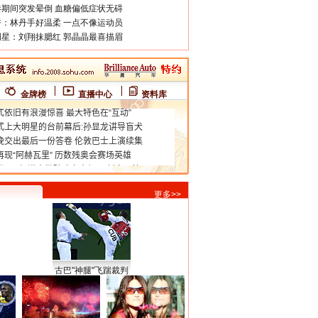
期间突发晕倒 血糖偏低症状无碍
：林丹手好温柔 一点不像运动员
星：刘翔抹腮红 郭晶晶最喜描眉
金牌榜
直播中心
资料库
更多>>
古巴"神腿"飞踹裁判