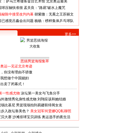
室 ：萨马兰奇做客金台艺术馆
北京奥运最美
国球压轴快准很
孟关良：“路易”破水上魔咒
揭秘陈中接受改判内幕
胡紫微：无冕之王苏丽文
前已感觉吕鑫会出问题
杨杨：榜样集体乒乓球队
更多>>
恶搞男篮海报集萃
看奥运—见证北京奇迹
人，你没有理由不骄傲
：我想做个中国媳妇
谋出卖了闭幕式！
第一性感尤物
泳坛第一美女与飞鱼分手
场外激情秀化身性感尤物
刘翔应该和她结婚
现场比基尼
男篮现场拍到易建联绯闻女友
娃步入政坛靠美色？
美女冠军何雯娜QQ私聊照
宝贝大赛
沙滩排球宝贝训练
奥运选手的夜生活