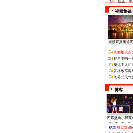
组图：萨
视频集锦
视频直播奥运
绚丽烟火点
群星唱响一
奥运主火炬
罗格致辞再
闭幕式天气
博客
闭幕盛典小贝亮
视频|
贝克汉姆改