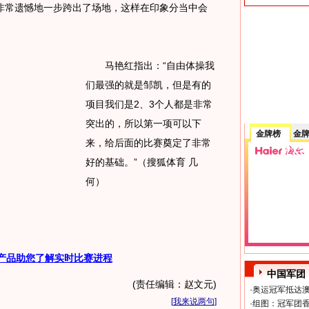
非常遗憾地一步跨出了场地，这样在印象分当中会
马艳红指出：“自由体操我
们最强的就是邹凯，但是有的
项目我们是2、3个人都是非常
突出的，所以第一项可以下
金牌榜
金
来，给后面的比赛奠定了非常
好的基础。”（搜狐体育 几
何）
产品助您了解实时比赛进程
中国军团
(责任编辑：赵文元)
·
奥运冠军抵达澳
[
我来说两句
]
·
组图：冠军团香