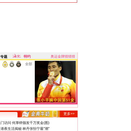
特约
奥运金牌猜猜猜
牌专题
全部
更多>>
门访问 何厚铧颁发千万奖金(图)
港夜生活揭秘 林丹张怡宁最"潮"