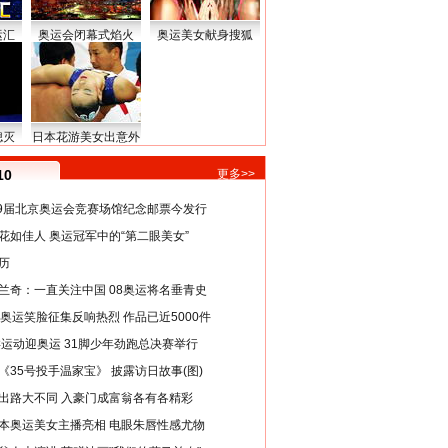
运汇
奥运会闭幕式焰火
奥运美女献身搜狐
熄灭
日本花游美女出意外
10
更多>>
29届北京奥运会竞赛场馆纪念邮票今发行
花如佳人 奥运冠军中的“第二眼美女”
历
兰奇：一直关注中国 08奥运将名垂青史
8奥运笑脸征集反响热烈 作品已近5000件
类运动迎奥运 31脚少年劲跑总决赛举行
《35号投手温家宝》 披露访日故事(图)
出路大不同 入豪门成富翁各有各精彩
本奥运美女主播亮相 电眼朱唇性感尤物