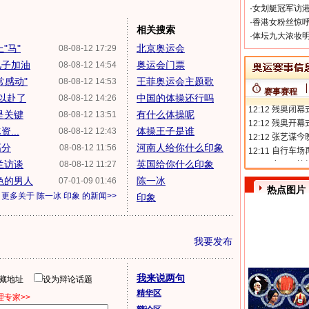
·
女划艇冠军访港
·
香港女粉丝惊呼
相关搜索
·
体坛九大浓妆明
"马"
北京奥运会
08-08-12 17:29
儿子加油
奥运会门票
08-08-12 14:54
常感动"
王菲奥运会主题歌
08-08-12 14:53
赛事赛程
力以赴了
中国的体操还行吗
08-08-12 14:26
是关键
有什么体操呢
08-08-12 13:51
...
体操王子是谁
08-08-12 12:43
高分
河南人给你什么印象
08-08-12 11:56
兰访谈
英国给你什么印象
08-08-12 11:27
色的男人
陈一冰
07-01-09 01:46
热点图片
更多关于
陈一冰 印象
的新闻>>
印象
我要发布
我来说两句
隐藏地址
设为辩论话题
精华区
专家>>