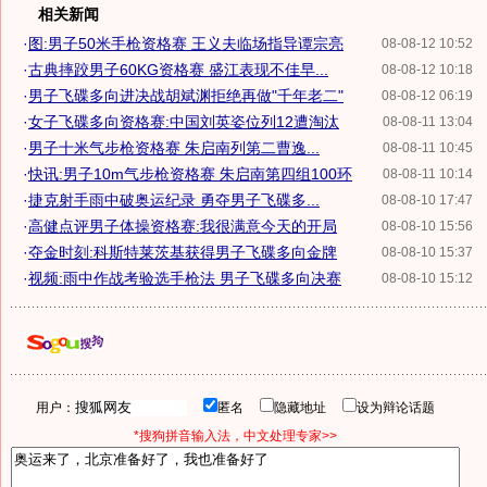
相关新闻
·
图:男子50米手枪资格赛 王义夫临场指导谭宗亮
08-08-12 10:52
·
古典摔跤男子60KG资格赛 盛江表现不佳早...
08-08-12 10:18
·
男子飞碟多向进决战胡斌渊拒绝再做"千年老二"
08-08-12 06:19
·
女子飞碟多向资格赛:中国刘英姿位列12遭淘汰
08-08-11 13:04
·
男子十米气步枪资格赛 朱启南列第二曹逸...
08-08-11 10:45
·
快讯:男子10m气步枪资格赛 朱启南第四组100环
08-08-11 10:14
·
捷克射手雨中破奥运纪录 勇夺男子飞碟多...
08-08-10 17:47
·
高健点评男子体操资格赛:我很满意今天的开局
08-08-10 15:56
·
夺金时刻:科斯特莱茨基获得男子飞碟多向金牌
08-08-10 15:37
·
视频:雨中作战考验选手枪法 男子飞碟多向决赛
08-08-10 15:12
用户：
匿名
隐藏地址
设为辩论话题
*搜狗拼音输入法，中文处理专家>>