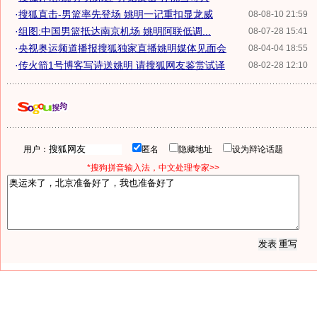
·
搜狐直击-男篮率先登场 姚明一记重扣显龙威
08-08-10 21:59
·
组图:中国男篮抵达南京机场 姚明阿联低调...
08-07-28 15:41
·
央视奥运频道播报搜狐独家直播姚明媒体见面会
08-04-04 18:55
·
传火箭1号博客写诗送姚明 请搜狐网友鉴赏试译
08-02-28 12:10
用户：
匿名
隐藏地址
设为辩论话题
*搜狗拼音输入法，中文处理专家>>