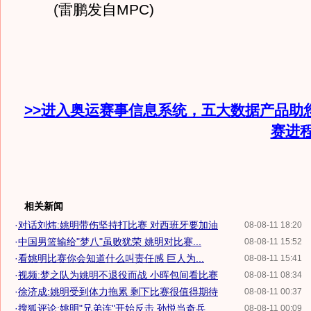
(雷鹏发自MPC)
>>进入奥运赛事信息系统，五大数据产品助
赛进
相关新闻
·
对话刘炜:姚明带伤坚持打比赛 对西班牙要加油
08-08-11 18:20
·
中国男篮输给"梦八"虽败犹荣 姚明对比赛...
08-08-11 15:52
·
看姚明比赛你会知道什么叫责任感 巨人为...
08-08-11 15:41
·
视频:梦之队为姚明不退役而战 小晖包间看比赛
08-08-11 08:34
·
徐济成:姚明受到体力拖累 剩下比赛很值得期待
08-08-11 00:37
·
搜狐评论:姚明"兄弟连"开始反击 孙悦当奇兵
08-08-11 00:09