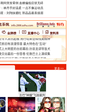
期间突发晕倒 血糖偏低症状无碍
：林丹手好温柔 一点不像运动员
星：刘翔抹腮红 郭晶晶最喜描眉
金牌榜
直播中心
资料库
更多>>
古巴"神腿"飞踹裁判