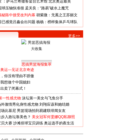
室 ：萨马兰奇做客金台艺术馆
北京奥运最美
国球压轴快准很
孟关良：“路易”破水上魔咒
揭秘陈中接受改判内幕
胡紫微：无冕之王苏丽文
前已感觉吕鑫会出问题
杨杨：榜样集体乒乓球队
更多>>
恶搞男篮海报集萃
看奥运—见证北京奇迹
人，你没有理由不骄傲
：我想做个中国媳妇
谋出卖了闭幕式！
第一性感尤物
泳坛第一美女与飞鱼分手
场外激情秀化身性感尤物
刘翔应该和她结婚
现场比基尼
男篮现场拍到易建联绯闻女友
娃步入政坛靠美色？
美女冠军何雯娜QQ私聊照
宝贝大赛
沙滩排球宝贝训练
奥运选手的夜生活