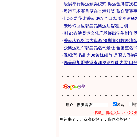
·
凌晨举行奥运颁奖仪式 奥运金牌首次在香
·
奥运马术赛首度在香港颁奖 观众赞赛
·
比尔·盖茨访香港 称要到现场看奥运马
·
朱玲玲回应郭晶晶奥运后嫁霍启刚
·
图文:香港奥运文化广场展出学生制作
·
香港庆祝奥运大巡游 深圳鱼灯舞表演队助
·
众奥运冠军郭晶晶名气最旺 全国重名9065
·
视频:郭晶晶为08苦练细节 是否去香港
·
郭晶晶加盟香港参加奥运可能为零 田亮却
用户：
匿名
*搜狗拼音输入法，中文处理