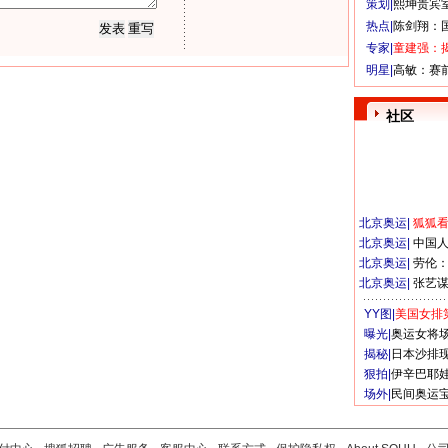
策划|
熙坤贵宾
热点|
陈剑翔：
专家|
童建强：
明星|
高敏：赛
社区
北京奥运
|
狐狐
北京奥运
|
中国
北京奥运
|
劳伦
北京奥运
|
张艺
YY图|
美国女排
曝光|
奥运女将
揭秘|
日本沙排
狠拍|
伊辛巴耶
场外|
民间奥运