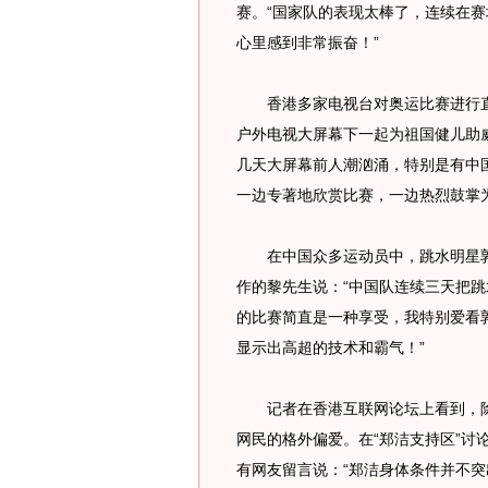
赛。“国家队的表现太棒了，连续在
心里感到非常振奋！”
香港多家电视台对奥运比赛进行直
户外电视大屏幕下一起为祖国健儿助
几天大屏幕前人潮汹涌，特别是有中
一边专著地欣赏比赛，一边热烈鼓掌
在中国众多运动员中，跳水明星郭
作的黎先生说：“中国队连续三天把
的比赛简直是一种享受，我特别爱看
显示出高超的技术和霸气！”
记者在香港互联网论坛上看到，除
网民的格外偏爱。在“郑洁支持区”讨
有网友留言说：“郑洁身体条件并不