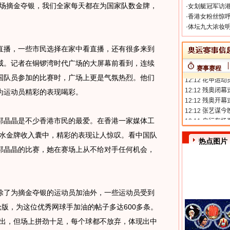
赛场摘金夺银，我们全家每天都在为国家队数金牌，
·
女划艇冠军访港
·
香港女粉丝惊呼
·
体坛九大浓妆明
播，一些市民选择在家中看直播，还有很多来到
威。记者在铜锣湾时代广场的大屏幕前看到，连续
赛事赛程
国队员参加的比赛时，广场上更是气氛热烈。他们
为运动员精彩的表现喝彩。
晶晶是不少香港市民的最爱。在香港一家媒体工
跳水金牌收入囊中，精彩的表现让人惊叹。看中国队
热点图片
郭晶晶的比赛，她在赛场上从不给对手任何机会，
了为摘金夺银的运动员加油外，一些运动员受到
论版，为这位优秀网球手加油的帖子多达600多条。
突出，但场上拼劲十足，每个球都不放弃，体现出中