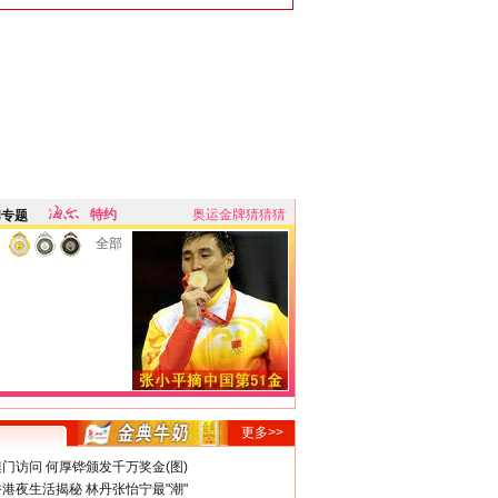
特约
奥运金牌猜猜猜
牌专题
全部
更多>>
门访问 何厚铧颁发千万奖金(图)
港夜生活揭秘 林丹张怡宁最"潮"