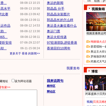
组图：萨
...
奥运的新闻
08-08-13 10:15
事高水平
郭晶晶 分手
08-08-13 10:08
视频集锦
术比赛
郭晶晶泳装图片
08-08-13 09:42
郭晶晶长的怎么样
08-08-13 09:11
奥运作品
奥运圣火象征着什么
08-08-12 14:53
...
奥运门票
08-08-12 13:30
视频直播奥运
...
奥运火炬传递
08-08-12 08:11
绚丽烟火点
要听安排
97驻港部队进驻香港
07-06-29 22:07
群星唱响一
...
香港回归10周年
06-11-15 08:24
奥运主火炬
更多关于
香港
的新闻>>
罗格致辞再
闭幕式天气
我要发布
博客
我来说两句
隐藏地址
设为辩论话题
精华区
专家>>
辩论区
闭幕盛典小贝亮
视频|
贝克汉姆改