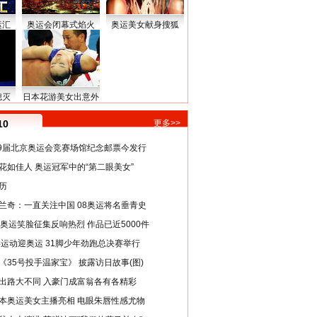
运汇
奥运会闭幕式焰火
奥运美女献身搜狐
熄灭
日本花游美女出意外
10
更多>>
29届北京奥运会竞赛场馆纪念邮票今发行
花如佳人 奥运冠军中的“第二眼美女”
历
兰奇：一直关注中国 08奥运将名垂青史
8奥运笑脸征集反响热烈 作品已近5000件
类运动迎奥运 31脚少年劲跑总决赛举行
《35号投手温家宝》 披露访日故事(图)
出路大不同 入豪门成富翁各有各精彩
本奥运美女主播亮相 电眼朱唇性感尤物