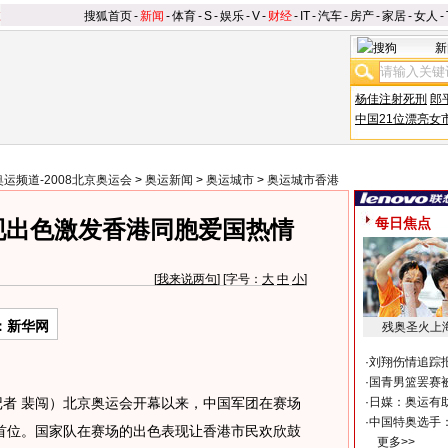
搜狐首页
-
新闻
-
体育
-
S
-
娱乐
-
V
-
财经
-
IT
-
汽车
-
房产
-
家居
-
女人
-
新
杨佳注射死刑
郎
中国21位漂亮女
奥运频道-2008北京奥运会
>
奥运新闻
>
奥运城市
>
奥运城市香港
每日焦点
现出色激发香港同胞爱国热情
[
我来说两句
] [字号：
大
中
小
]
：新华网
残奥圣火上
·
刘翔伤情追踪
·
国青男篮罢赛被
者 裴闯）北京奥运会开幕以来，中国军团在赛场
·
日媒：奥运有
·
中国特奥选手
首位。国家队在赛场的出色表现让香港市民欢欣鼓
更多>>