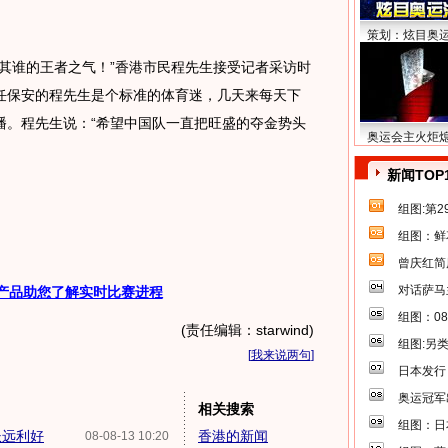
策划：炫目奥
谁的王者之气！”香港市民程先生接受记者采访时
任保安的程先生是个标准的体育迷，几天来每天下
播。程先生说：“希望中国队一直把旺盛的夺金势头
奥运会主火炬
新闻TOP
组图:第
组图：鲜
曾庆红简
对话萨马
产品助您了解实时比赛进程
组图：0
(责任编辑：starwind)
组图:另
[
我来说两句
]
日本发行
奥运冠军
相关搜索
组图：日
长远利好
香港的新闻
08-08-13 10:20