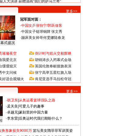
翁人大演讲 获赠油画"我们的萨马兰奇"
更多>>
冠军面对面：
·
中国女乒张怡宁/郭跃做客
·
中国女子链球铜牌 张文秀
·
蹦床美女帅哥何雯娜陆春龙
闭幕式盛况
亮璀璨夜空
倒计时与焰火交相辉映
曲我爱北京
胡锦涛步入闭幕式会场
台缓缓熄灭
英国伦敦奉献接旗表演
秀中文问候
张宁高举五星红旗入场
良好适合观烟火
肯尼亚选手马拉松夺冠
更多>>
·
胡卫东
|
从奥运看篮球强队之路
·
孟关良
|
可爱儿子的趣事
·
卓越兄
|
篆刻里的中国力量
·
李东雷
|
后奥运时代我们期盼什么？
相
换形象损失9000万
篮坛美女隋菲菲军训英姿