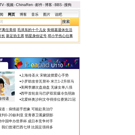
TV
-
视频
-
ChinaRen
-
邮件
-
博客
-
BBS
-
搜狗
闻
网页
博客
音乐
图片
说吧
平离任美排
毛泽东的十个儿女
朱镕基退休生活
市长
新足协主席
明星身份证号
邓小平伤心往事
•
上海传圣火 宋晓波摆爱心手势
•
小罗助攻舍瓦替补 米兰1-2升班马
•
美网李娜次盘崩盘 无缘女单八强
•
西甲首轮皇马巴萨双双爆冷负弱旅
海传递
•
北爱杯奥沙利文夺得排位赛第21冠
报道：病情超乎想象 可能赴美治疗
判0-20叙利亚 亚青赛卫冕蒙阴影
助中国申办世界杯 成日本竞争对手
：我们曾灌巴西七球 比国足强得多