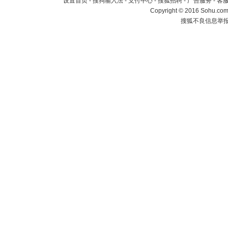
设置首页
-
搜狗输入法
-
支付中心
-
搜狐招聘
-
广告服务
-
客
Copyright
©
2016 Sohu.com 
搜狐不良信息举