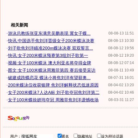
相关新闻
·
游泳总教练张亚东满意吴鹏表现 冀女子蝶...
08-08-13 11:51
·
快讯:中国选手焦刘洋晋级女子200米蝶泳决赛
08-08-13 10:30
·
刘子歌焦刘洋瞄准200m蝶泳决赛 双双誓言...
08-08-12 19:56
·
快讯:女子200米蝶泳预赛第3组刘子歌第一
08-08-12 19:20
·
视频:女子100米蝶泳 澳大利亚名将夺得金牌
08-08-12 07:14
·
图文:女子100米蝶泳周雅菲第四 赛后接受采访
08-08-11 10:49
·
破建成跌蝶恋花 蝶泳小将焦刘洋有望获奥...
08-07-31 16:01
·
200米蝶泳仅收获银牌 焦刘洋解释状态低迷原因
08-04-02 13:20
·
女子200米蝶泳7人达A标 刘子歌夺冠焦刘洋第二
08-04-02 10:46
·
女子100米蝶徐妍玮夺冠 周雅菲焦刘洋遗憾收场
08-03-31 11:27
用户：
匿名
隐藏地址
设为辩论话题