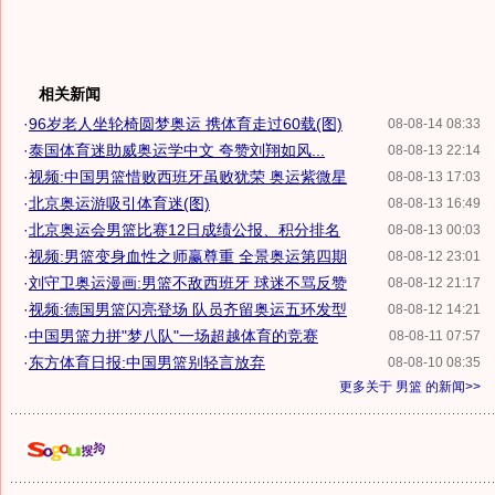
相关新闻
·
96岁老人坐轮椅圆梦奥运 携体育走过60载(图)
08-08-14 08:33
·
泰国体育迷助威奥运学中文 夸赞刘翔如风...
08-08-13 22:14
·
视频:中国男篮惜败西班牙虽败犹荣 奥运紫微星
08-08-13 17:03
·
北京奥运游吸引体育迷(图)
08-08-13 16:49
·
北京奥运会男篮比赛12日成绩公报、积分排名
08-08-13 00:03
·
视频:男篮变身血性之师赢尊重 全景奥运第四期
08-08-12 23:01
·
刘守卫奥运漫画:男篮不敌西班牙 球迷不骂反赞
08-08-12 21:17
·
视频:德国男篮闪亮登场 队员齐留奥运五环发型
08-08-12 14:21
·
中国男篮力拼"梦八队"一场超越体育的竞赛
08-08-11 07:57
·
东方体育日报:中国男篮别轻言放弃
08-08-10 08:35
更多关于
男篮
的新闻>>