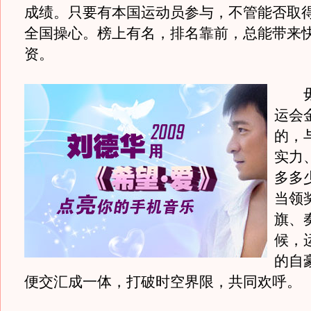
成绩。只要有本国运动员参与，不管能否取
全国操心。榜上有名，排名靠前，总能带来
资。
毋
运会
的，
实力
多多
当领
旗、
候，
的自
便交汇成一体，打破时空界限，共同欢呼。