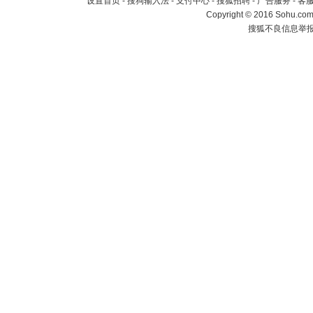
设置首页
-
搜狗输入法
-
支付中心
-
搜狐招聘
-
广告服务
-
客
Copyright
©
2016 Sohu.com 
搜狐不良信息举