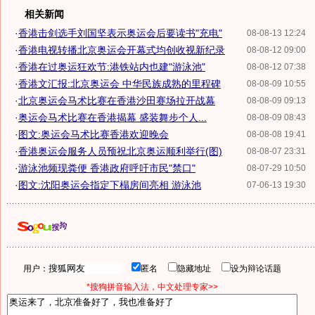
相关新闻
·
香港击剑选手刘国坚表示奥运会后要读书"充电"
08-08-13 12:24
·
香港电视转播北京奥运会开幕式均创收视新纪录
08-08-12 09:00
·
香港在过奥运狂欢节:港铁站内也建"游泳池"
08-08-12 07:38
·
香港文汇报:北京奥运会 中华民族成熟的里程碑
08-08-09 10:55
·
北京奥运会马术比赛在香港沙田赛场拉开战幕
08-08-09 09:13
·
奥运会马术比赛在香港揭幕 盛装舞步个人...
08-08-09 08:43
·
图文:奥运会马术比赛香港欢迎晚会
08-08-08 19:41
·
香港奥运会服务人员预祝北京奥运顺利举行(图)
08-08-07 23:31
·
游泳池频现粪便 香港政府呼吁市民"禁口"
08-07-29 10:50
·
图文:沈阳奥运会指定下榻房间亮相 游泳池
07-06-13 19:30
用户：
匿名
隐藏地址
设为辩论话题
*搜狗拼音输入法，中文处理专家>>