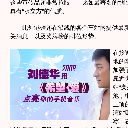
这些宣传品还非常抢眼——比如最著名的“游
真有“水立方”的气质。
此外港铁还在沿线的各个车站内提供最新
关消息，以及奖牌榜的排位形势。
在接
地的
加强
靠近
站“
池，
三项
湾站
赛，