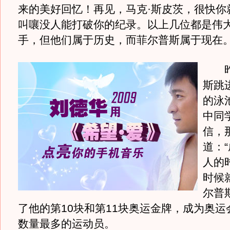
来的美好回忆！再见，马克·斯皮茨，很快你
叫嚷没人能打破你的纪录。以上几位都是伟
手，但他们属于历史，而菲尔普斯属于现在
昨
斯跳
的泳
中同
信，
道：
人的
时候
尔普
了他的第10块和第11块奥运金牌，成为奥运
数量最多的运动员。