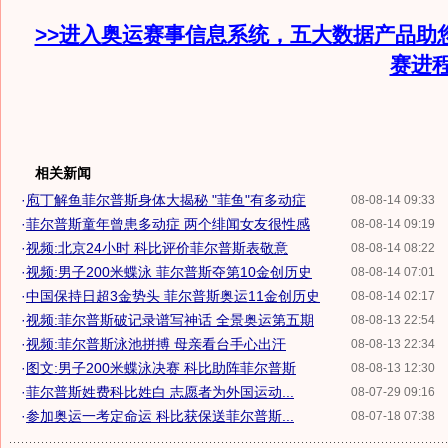
>>进入奥运赛事信息系统，五大数据产品助
赛进
相关新闻
·
庖丁解鱼菲尔普斯身体大揭秘 "菲鱼"有多动症
08-08-14 09:33
·
菲尔普斯童年曾患多动症 两个绯闻女友很性感
08-08-14 09:19
·
视频:北京24小时 科比评价菲尔普斯表敬意
08-08-14 08:22
·
视频:男子200米蝶泳 菲尔普斯夺第10金创历史
08-08-14 07:01
·
中国保持日超3金势头 菲尔普斯奥运11金创历史
08-08-14 02:17
·
视频:菲尔普斯破记录谱写神话 全景奥运第五期
08-08-13 22:54
·
视频:菲尔普斯泳池拼搏 母亲看台手心出汗
08-08-13 22:34
·
图文:男子200米蝶泳决赛 科比助阵菲尔普斯
08-08-13 12:30
·
菲尔普斯姓费科比姓白 志愿者为外国运动...
08-07-29 09:16
·
参加奥运一考定命运 科比获保送菲尔普斯...
08-07-18 07:38