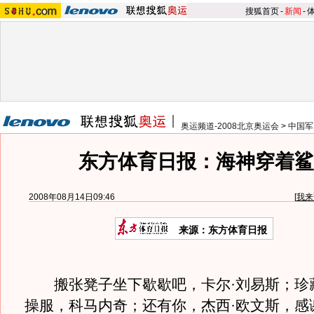
搜狐首页
-
新闻
-
奥运频道-2008北京奥运会
>
中国军
东方体育日报：海神穿着鲨
2008年08月14日09:46
[
我来
来源：东方体育日报
搬张凳子坐下歇歇吧，卡尔·刘易斯；珍
操服，科马内奇；还有你，杰西·欧文斯，感