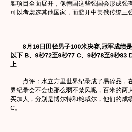
艇项目全面展开，像德国这些强国会形成强
可以考虑选其他国家，而避开中美俄传统三
8月16日田径男子100米决赛,冠军成绩是:
以下 B、9秒72至9秒77 C、9秒78至9秒83
上
点评：水立方里世界纪录成了易碎品，在
界纪录会不会也那么弱不禁风呢，百米的两
买加人，分别是博尔特和鲍威尔，他们的成
C。