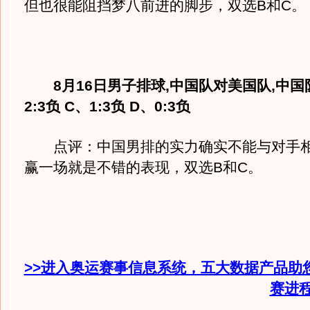
但也很能阻挡梦八前进的脚步，双选B和C。
8月16日男子排球,中国队对美国队,中国队:
2:3负 C、1:3负 D、0:3负
点评：中国男排的实力确实不能与对手相
赢一场就是不错的表现，双选B和C。
>>进入奥运赛事信息系统，五大数据产品助
赛进