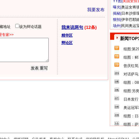
YY图|
美国女排
曝光|
奥运女将
我要发布
揭秘|
日本沙排
狠拍|
伊辛巴耶
场外|
民间奥运
隐藏地址
设为辩论话题
我来说两句
(12条)
专家>>
精华区
新闻TOP
辩论区
组图:第
组图：鲜
曾庆红简
对话萨马
组图：0
组图:另
日本发行
奥运冠军
组图：日
组图：萨