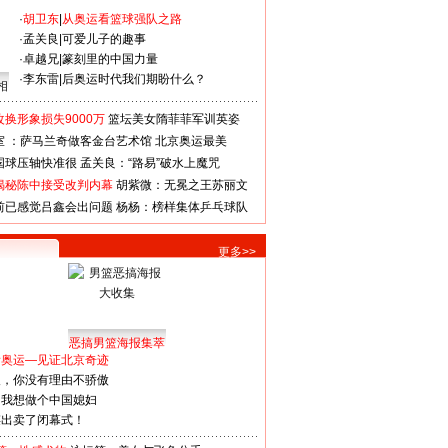
·
胡卫东
|
从奥运看篮球强队之路
·
孟关良
|
可爱儿子的趣事
·
卓越兄
|
篆刻里的中国力量
·
李东雷
|
后奥运时代我们期盼什么？
相
换形象损失9000万
篮坛美女隋菲菲军训英姿
室 ：萨马兰奇做客金台艺术馆
北京奥运最美
国球压轴快准很
孟关良：“路易”破水上魔咒
揭秘陈中接受改判内幕
胡紫微：无冕之王苏丽文
前已感觉吕鑫会出问题
杨杨：榜样集体乒乓球队
更多>>
恶搞男篮海报集萃
看奥运—见证北京奇迹
人，你没有理由不骄傲
：我想做个中国媳妇
谋出卖了闭幕式！