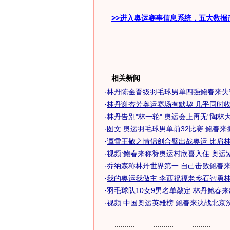
>>进入奥运赛事信息系统，五大数据
相关新闻
·
林丹陈金晋级羽毛球男单四强鲍春来失
·
林丹谢杏芳奥运赛场有默契 几乎同时收拍
·
林丹告别"林一轮" 奥运会上再无"陶林大
·
图文:奥运羽毛球男单前32比赛 鲍春来
·
谭雪王敬之情侣剑合璧出战奥运 比肩林丹
·
视频:鲍春来称赞奥运村欣喜入住 奥运
·
乔纳森称林丹世界第一 自己击败鲍春来才
·
我的奥运我做主 李西祝福老乡石智勇林
·
羽毛球队10女9男名单敲定 林丹鲍春
·
视频:中国奥运英雄榜 鲍春来决战北京