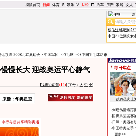
搜狐首页
-
新闻
-
体育
-
S
-
娱乐
-
V
-
财经
-
IT
-
汽车
-
房产
-
家居
-
女人
-
新
杨佳注射死刑
郎
中国21位漂亮女
奥运频道-2008北京奥运会
>
中国军团
>
羽毛球
>
08中国羽毛球动态
每日焦点
慢慢长大 迎战奥运平心静气
[
我来说两句
(12)
] [字号：
大
中
小
]
来源：华奥星空
残奥圣火上
·
刘翔伤情追踪
·
国青男篮罢赛被
·
日媒：奥运有
·
中国特奥选手
更多>>