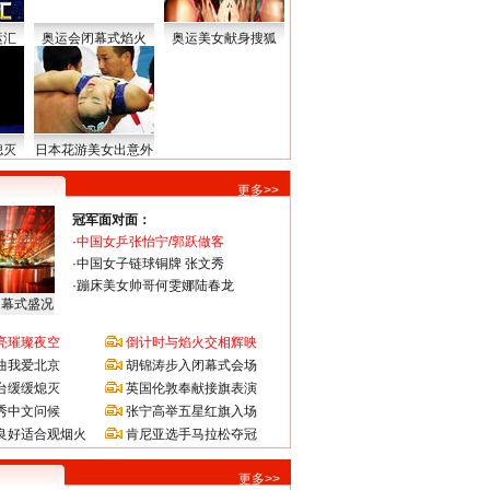
运汇
奥运会闭幕式焰火
奥运美女献身搜狐
熄灭
日本花游美女出意外
更多>>
冠军面对面：
·
中国女乒张怡宁/郭跃做客
·
中国女子链球铜牌 张文秀
·
蹦床美女帅哥何雯娜陆春龙
闭幕式盛况
亮璀璨夜空
倒计时与焰火交相辉映
曲我爱北京
胡锦涛步入闭幕式会场
台缓缓熄灭
英国伦敦奉献接旗表演
秀中文问候
张宁高举五星红旗入场
良好适合观烟火
肯尼亚选手马拉松夺冠
更多>>