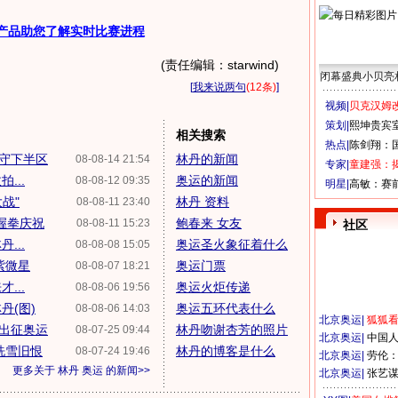
产品助您了解实时比赛进程
(责任编辑：starwind)
闭幕盛典小贝亮
[
我来说两句
(12条)
]
视频|
贝克汉姆改
策划|
熙坤贵宾
相关搜索
热点|
陈剑翔：
守下半区
林丹的新闻
08-08-14 21:54
专家|
童建强：
...
奥运的新闻
08-08-12 09:35
明星|
高敏：赛
战"
林丹 资料
08-08-11 23:40
握拳庆祝
鲍春来 女友
08-08-11 15:23
社区
...
奥运圣火象征着什么
08-08-08 15:05
紫微星
奥运门票
08-08-07 18:21
...
奥运火炬传递
08-08-06 19:56
丹(图)
奥运五环代表什么
08-08-06 14:03
北京奥运
|
狐狐
来出征奥运
林丹吻谢杏芳的照片
08-07-25 09:44
北京奥运
|
中国
洗雪旧恨
林丹的博客是什么
08-07-24 19:46
北京奥运
|
劳伦
更多关于
林丹 奥运
的新闻>>
北京奥运
|
张艺