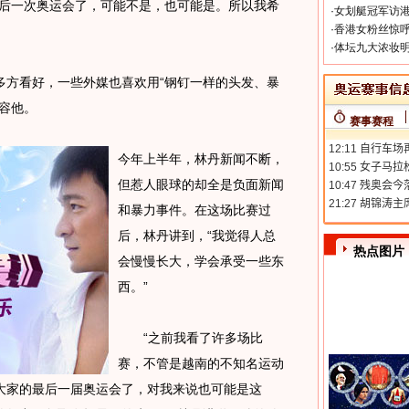
最后一次奥运会了，可能不是，也可能是。所以我希
·
女划艇冠军访港
·
香港女粉丝惊呼
·
体坛九大浓妆明
多方看好，一些外媒也喜欢用“钢钉一样的头发、暴
容他。
赛事赛程
今年上半年，林丹新闻不断，
但惹人眼球的却全是负面新闻
和暴力事件。在这场比赛过
后，林丹讲到，“我觉得人总
热点图片
会慢慢长大，学会承受一些东
西。”
“之前我看了许多场比
赛，不管是越南的不知名运动
大家的最后一届奥运会了，对我来说也可能是这