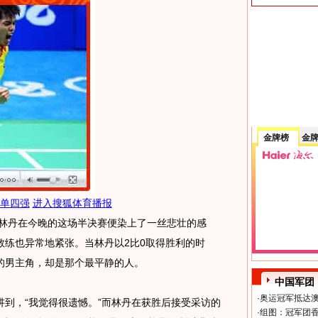
金牌榜
金
男单四强
进入搜狐体育播报
林丹在今晚的这场半决赛便染上了一丝悲壮的感
教练也异常地紧张。当林丹以2比0取得胜利的时
的男主角，却是那个最平静的人。
中国军团
·
奥运冠军抵达澳
，“我觉得很遗憾。”而林丹在获胜后接受采访的
·
组图：冠军团香