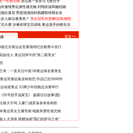
第一性感尤物
泳坛第一美女与飞鱼分手
场外激情秀化身性感尤物
刘翔应该和她结婚
现场比基尼
男篮现场拍到易建联绯闻女友
娃步入政坛靠美色？
美女冠军何雯娜QQ私聊照
宝贝大赛
沙滩排球宝贝训练
奥运选手的夜生活
10
更多>>
29届北京奥运会竞赛场馆纪念邮票今发行
花如佳人 奥运冠军中的“第二眼美女”
历
兰奇：一直关注中国 08奥运将名垂青史
8奥运笑脸征集反响热烈 作品已近5000件
类运动迎奥运 31脚少年劲跑总决赛举行
《35号投手温家宝》 披露访日故事(图)
出路大不同 入豪门成富翁各有各精彩
本奥运美女主播亮相 电眼朱唇性感尤物
翁人大演讲 获赠油画"我们的萨马兰奇"