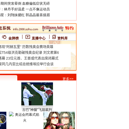
期间突发晕倒 血糖偏低症状无碍
：林丹手好温柔 一点不像运动员
星：刘翔抹腮红 郭晶晶最喜描眉
金牌榜
直播中心
资料库
更多>>
古巴"神腿"飞踹裁判