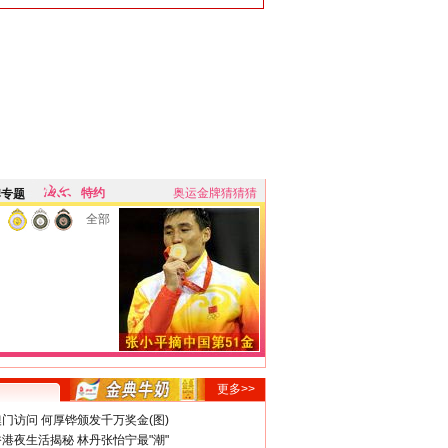
特约
奥运金牌猜猜猜
牌专题
全部
更多>>
门访问 何厚铧颁发千万奖金(图)
港夜生活揭秘 林丹张怡宁最"潮"