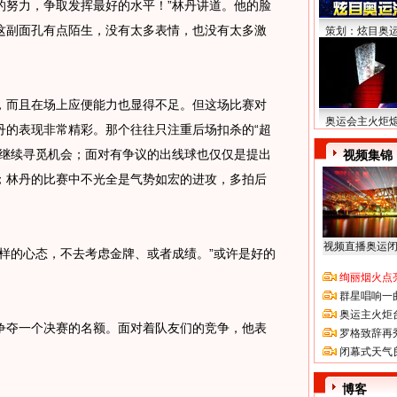
的努力，争取发挥最好的水平！”林丹讲道。他的脸
这副面孔有点陌生，没有太多表情，也没有太多激
策划：炫目奥
而且在场上应便能力也显得不足。但这场比赛对
奥运会主火炬
丹的表现非常精彩。那个往往只注重后场扣杀的“超
便继续寻觅机会；面对有争议的出线球也仅仅是提出
视频集锦
；林丹的比赛中不光全是气势如宏的进攻，多拍后
视频直播奥运
的心态，不去考虑金牌、或者成绩。”或许是好的
绚丽烟火点
群星唱响一
奥运主火炬
夺一个决赛的名额。面对着队友们的竞争，他表
罗格致辞再
）
闭幕式天气
博客