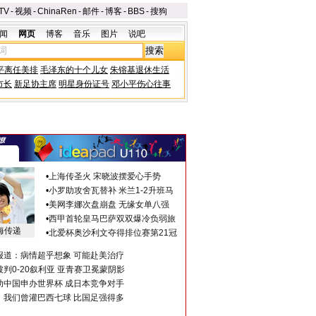
TV
-
视频
-
ChinaRen
-
邮件
-
博客
-
BBS
-
搜狗
闻
网页
博客
音乐
图片
说吧
平离任美排
毛泽东的十个儿女
朱镕基退休生活
市长
新足协主席
明星身份证号
邓小平伤心往事
•
上海传圣火 宋晓波摆爱心手势
•
小罗助攻舍瓦替补 米兰1-2升班马
•
美网李娜次盘崩盘 无缘女单八强
•
西甲首轮皇马巴萨双双爆冷负弱旅
海传递
•
北爱杯奥沙利文夺得排位赛第21冠
报道：病情超乎想象 可能赴美治疗
判0-20叙利亚 亚青赛卫冕蒙阴影
助中国申办世界杯 成日本竞争对手
：我们曾灌巴西七球 比国足强得多