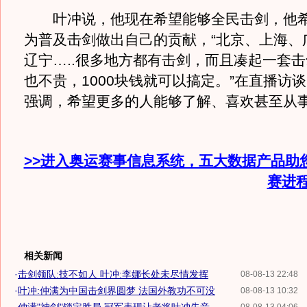
叶冲说，他现在希望能够全民击剑，他希
为普及击剑做出自己的贡献，“北京、上海、
辽宁…..很多地方都有击剑，而且凑起一套
也不贵，1000块钱就可以搞定。”在直播访
强调，希望更多的人能够了解、喜欢甚至从事
>>进入奥运赛事信息系统，五大数据产品助
赛进
相关新闻
·
击剑领队:技不如人 叶冲:李娜长处未尽情发挥
08-08-13 22:48
·
叶冲:仲满为中国击剑界圆梦 法国外教功不可没
08-08-13 10:32