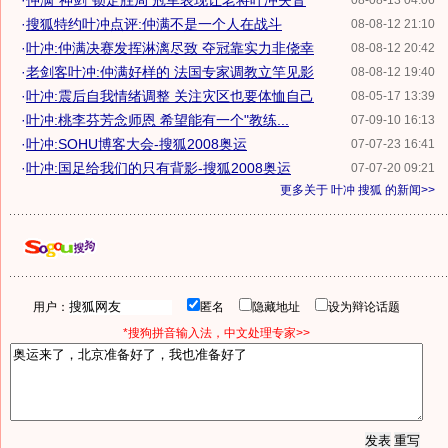
·
仲满"神剑"锁定胜局 冠军表现让老将叶冲失音
08-08-13 04:06
·
搜狐特约叶冲点评:仲满不是一个人在战斗
08-08-12 21:10
·
叶冲:仲满决赛发挥淋漓尽致 夺冠靠实力非侥幸
08-08-12 20:42
·
老剑客叶冲:仲满好样的 法国专家调教立竿见影
08-08-12 19:40
·
叶冲:震后自我情绪调整 关注灾区也要体恤自己
08-05-17 13:39
·
叶冲:桃李芬芳念师恩 希望能有一个"教练...
07-09-10 16:13
·
叶冲:SOHU博客大会-搜狐2008奥运
07-07-23 16:41
·
叶冲:国足给我们的只有背影-搜狐2008奥运
07-07-20 09:21
更多关于
叶冲 搜狐
的新闻>>
用户：
匿名
隐藏地址
设为辩论话题
*搜狗拼音输入法，中文处理专家>>