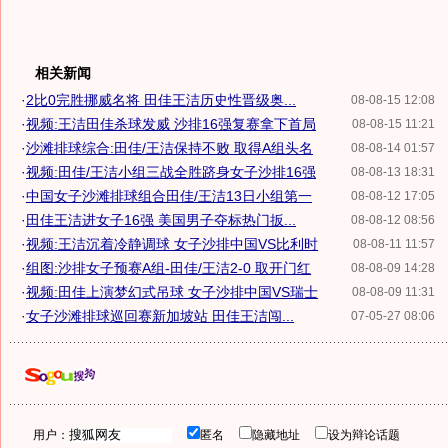
相关新闻
·
2比0完胜挪威名将 田佳王洁历史性晋级奥...
08-08-15 12:08
·
视频:王洁田佳杀球发威 沙排16强复赛拿下首局
08-08-15 11:21
·
沙滩排球综合:田佳/王洁保持不败 取得A组头名
08-08-14 01:57
·
视频:田佳/王洁小组三战全胜跻身女子沙排16强
08-08-13 18:31
·
中国女子沙滩排球组合田佳/王洁13日小组第一
08-08-12 17:05
·
田佳王洁进女子16强 美国男子夺标热门扳...
08-08-12 08:56
·
视频:王洁沉着冷静调球 女子沙排中国VS比利时
08-08-11 11:57
·
组图:沙排女子预赛A组-田佳/王洁2-0 取开门红
08-08-09 14:28
·
视频:田佳上演梦幻式吊球 女子沙排中国VS瑞士
08-08-09 11:31
·
女子沙滩排球巡回赛新加坡站 田佳王洁闯...
07-05-27 08:06
用户：
匿名
隐藏地址
设为辩论话题