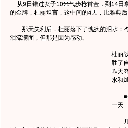
从9日错过女子10米气步枪首金，到14日
的金牌，杜丽坦言，这中间的4天，比雅典后
那天失利后，杜丽落下了愧疚的泪水；今
泪流满面，但那是因为感动。
杜丽
胜了
昨天
水和
■丢
一天
几乎