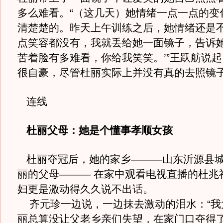
多么难看。“（这几天）她情绪一点一点的变
清楚楚的。昨天上午训练之后，她情绪还是
点笑容都没有，我就丢给她一面镜子，告诉她
苦着脸有多难看，你给我笑笑。’”王跃舫说
很自豪，尽管杜丽实际上并没有真的去照镜
连线
杜丽父母：她是个懂事孝顺女孩
杜丽夺冠后，她的家乡———山东沂源县城
丽的父母——— 在家中观看电视直播的杜兆
妇更是激动得久久说不出话。
齐元珍一边说，一边抹去激动的泪水：“我
丽总算没让父老乡亲们失望，在家门口夺得