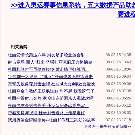
>>进入奥运赛事信息系统，五大数据产品助
赛进
相关新闻
·
杜丽爱情长跑达六年 男友是多哈亚运会射...
08-08-15 14:35
·
射击赛场"丽人"归来 坚强杜丽克服压力终摘金
08-08-15 13:43
·
杜丽和张付不再偷偷摸摸 射击情侣打算明...
08-08-15 10:06
·
12年前一闪念当了"逃兵" 杜丽也曾不想练射击
08-08-15 09:34
·
忘却失败勇夺射击金牌 杜丽:4天比4年还要漫长
08-08-15 09:06
·
杜丽夺金向教练王跃舫道歉:对不起 我发脾气了
08-08-15 07:35
·
杜丽夺得射击金牌 家乡山东沂源亲人观战欢呼
08-08-15 06:26
·
杜丽男友是射击高手 违反队纪谈恋爱先写...
08-08-15 05:12
·
带着支持与祝福 杜丽射击道路上走稳走好
08-08-10 08:03
·
我用奥运金牌回报你--杜丽和教练王跃舫的故事
07-03-23 17:15
更多关于
射击 杜丽
的新闻>>