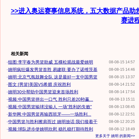
>>进入奥运赛事信息系统，五大数据产品助
赛进
相关新闻
·
组图:李宇春为男篮助威 五棵松观战最爱姚明
08-08-15 14:57
·
姚明疯狂爆发男篮首胜 易建联:要办了诺维茨基
08-08-15 14:46
·
姚明:北京气氛鼓舞全队 这是最好一支中国男篮
08-08-15 13:37
·
图文:[男篮]美国VS希腊 庆祝胜利
08-08-14 21:52
·
姚明30分帮助中国男篮迎来首场胜利
08-08-14 17:54
·
视频:中国男篮拼出一口气 胜利只差20秒赢...
08-08-13 15:11
·
视频:中国男篮输球没输人 一场"胜利的失败"
08-08-13 08:45
·
新华网:中国男篮再输西班牙——一场胜利...
08-08-12 22:51
·
中国男篮与胜利擦肩而过 姚明放话:我们接着干
08-08-12 20:25
·
视频:球队进步使姚明欣慰 稳扎稳打期待胜利
08-08-12 18:49
更多关于
姚明
的新闻>>