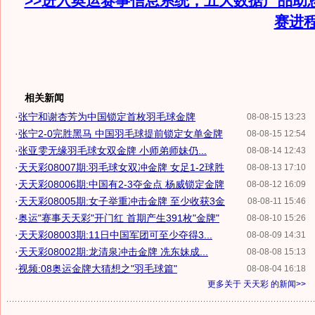
>>进入奥运赛事信息系统，五大数据产品助
赛进
相关新闻
·
张宁和谢杏芳为中国锁定首枚羽毛球金牌
08-08-15 13:23
·
张宁2-0完胜黑马 中国羽毛球提前锁定女单金牌
08-08-15 12:54
·
张亚雯无缘羽毛球女双金牌 小师弟师妹仍...
08-08-14 12:43
·
天天彩08007期:羽毛球女双冲金牌 女足1-2球胜
08-08-13 17:10
·
天天彩08006期:中国有2-3夺金点 杨威锁定金牌
08-08-12 16:09
·
天天彩08005期:女子举重冲击金牌 至少收获3金
08-08-11 15:46
·
奥运"赛事天天彩"开门红 首期产生391枚"金牌"
08-08-10 15:26
·
天天彩08003期:11日中国军团可至少夺得3...
08-08-09 14:31
·
天天彩08002期:龙清泉冲击金牌 冼东妹成...
08-08-08 15:13
·
视频:08奥运金牌大猜想之"羽毛球篇"
08-08-04 16:18
更多关于
天天彩
的新闻>>