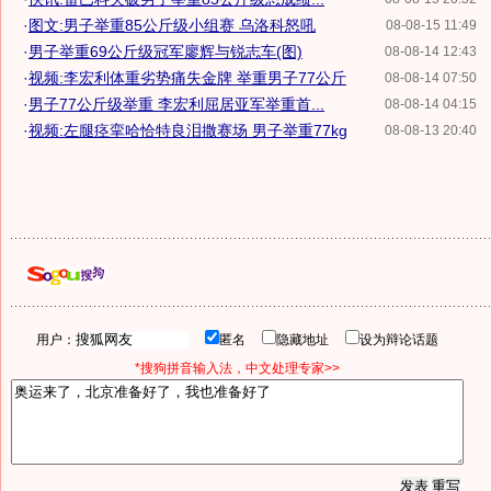
·
图文:男子举重85公斤级小组赛 乌洛科怒吼
08-08-15 11:49
·
男子举重69公斤级冠军廖辉与锐志车(图)
08-08-14 12:43
·
视频:李宏利体重劣势痛失金牌 举重男子77公斤
08-08-14 07:50
·
男子77公斤级举重 李宏利屈居亚军举重首...
08-08-14 04:15
·
视频:左腿痉挛哈恰特良泪撒赛场 男子举重77kg
08-08-13 20:40
用户：
匿名
隐藏地址
设为辩论话题
*搜狗拼音输入法，中文处理专家>>