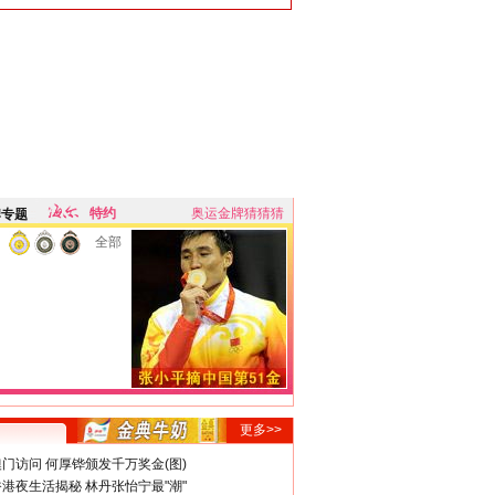
特约
奥运金牌猜猜猜
牌专题
全部
更多>>
门访问 何厚铧颁发千万奖金(图)
港夜生活揭秘 林丹张怡宁最"潮"