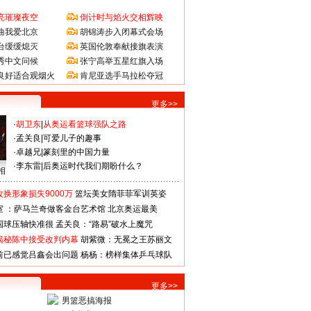
亮璀璨夜空
倒计时与焰火交相辉映
曲我爱北京
胡锦涛步入闭幕式会场
台缓缓熄灭
英国伦敦奉献接旗表演
秀中文问候
张宁高举五星红旗入场
良好适合观烟火
肯尼亚选手马拉松夺冠
更多>>
·
胡卫东
|
从奥运看篮球强队之路
·
孟关良
|
可爱儿子的趣事
·
卓越兄
|
篆刻里的中国力量
·
李东雷
|
后奥运时代我们期盼什么？
相
换形象损失9000万
篮坛美女隋菲菲军训英姿
室 ：萨马兰奇做客金台艺术馆
北京奥运最美
国球压轴快准很
孟关良：“路易”破水上魔咒
揭秘陈中接受改判内幕
胡紫微：无冕之王苏丽文
前已感觉吕鑫会出问题
杨杨：榜样集体乒乓球队
更多>>