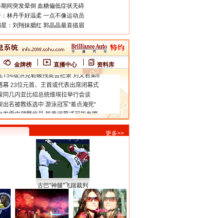
期间突发晕倒 血糖偏低症状无碍
：林丹手好温柔 一点不像运动员
星：刘翔抹腮红 郭晶晶最喜描眉
金牌榜
直播中心
资料库
更多>>
古巴"神腿"飞踹裁判