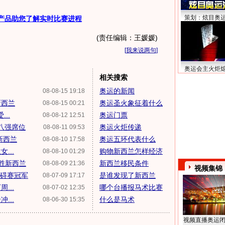
策划：炫目奥
产品助您了解实时比赛进程
(责任编辑：王媛媛)
[
我来说两句
]
奥运会主火炬
相关搜索
奥运的新闻
08-08-15 19:18
新西兰
奥运圣火象征着什么
08-08-15 00:21
..
奥运门票
08-08-12 12:51
运八强席位
奥运火炬传递
08-08-11 09:53
新西兰
奥运五环代表什么
08-08-10 17:58
...
购物新西兰怎样经济
08-08-10 01:29
战胜新西兰
新西兰移民条件
08-08-09 21:36
视频集锦
障碍赛冠军
是谁发现了新西兰
08-07-09 17:17
...
哪个台播报马术比赛
08-07-02 12:35
...
什么是马术
08-06-30 15:35
视频直播奥运