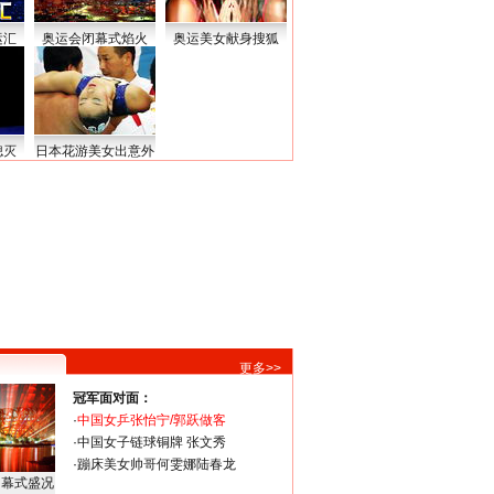
运汇
奥运会闭幕式焰火
奥运美女献身搜狐
熄灭
日本花游美女出意外
更多>>
冠军面对面：
·
中国女乒张怡宁/郭跃做客
·
中国女子链球铜牌 张文秀
·
蹦床美女帅哥何雯娜陆春龙
闭幕式盛况