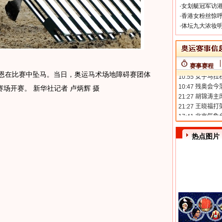
·
女划艇冠军访港
·
香港女粉丝惊呼
·
体坛九大浓妆明
赛事赛程
韦恩在比赛中坠马。当日，奥运马术场地障碍赛团体
场开赛。 新华社记者 卢炳辉 摄
热点图片