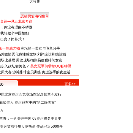
恶搞男篮海报集萃
看奥运—见证北京奇迹
人，你没有理由不骄傲
：我想做个中国媳妇
谋出卖了闭幕式！
第一性感尤物
泳坛第一美女与飞鱼分手
场外激情秀化身性感尤物
刘翔应该和她结婚
现场比基尼
男篮现场拍到易建联绯闻女友
娃步入政坛靠美色？
美女冠军何雯娜QQ私聊照
宝贝大赛
沙滩排球宝贝训练
奥运选手的夜生活
10
更多>>
29届北京奥运会竞赛场馆纪念邮票今发行
花如佳人 奥运冠军中的“第二眼美女”
历
兰奇：一直关注中国 08奥运将名垂青史
8奥运笑脸征集反响热烈 作品已近5000件