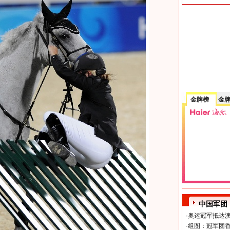
金牌榜
金
中国军团
·
奥运冠军抵达澳
·
组图：冠军团香