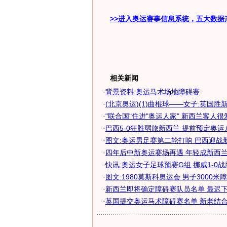
>>进入奥运赛事信息系统，五大数据
相关新闻
·
背景资料:奥运马术场地障碍赛
·
(北京奥运)(1)曲棍球——女子:英国胜
·
"联合国"住进"奥运人家" 新西兰客人很爱.
·
巴西5-0狂胜弱旅新西兰 提前预定奥
·
图文:奥运男足赛第二轮打响 巴西迎战
·
四年后中新奥运赛场再遇 年轻成新西兰女
·
快讯:奥运女子足球预赛G组 挪威1-0
·
图文:1980莫斯科奥运会 男子3000米
·
新西兰即将确定障碍赛队员名单 最迟下周
·
英国提交奥运马术障碍赛名单 新老结合冲