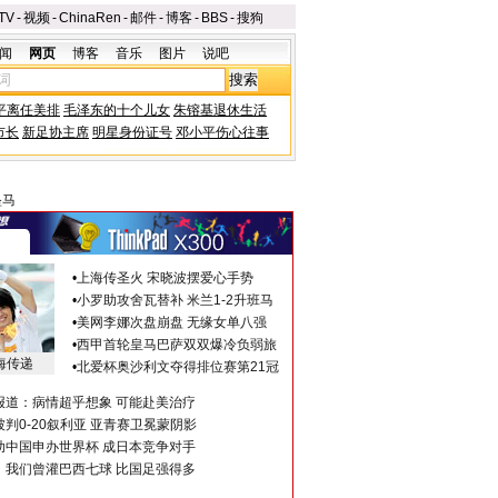
TV
-
视频
-
ChinaRen
-
邮件
-
博客
-
BBS
-
搜狗
闻
网页
博客
音乐
图片
说吧
平离任美排
毛泽东的十个儿女
朱镕基退休生活
市长
新足协主席
明星身份证号
邓小平伤心往事
坠马
•
上海传圣火 宋晓波摆爱心手势
•
小罗助攻舍瓦替补 米兰1-2升班马
•
美网李娜次盘崩盘 无缘女单八强
•
西甲首轮皇马巴萨双双爆冷负弱旅
海传递
•
北爱杯奥沙利文夺得排位赛第21冠
报道：病情超乎想象 可能赴美治疗
判0-20叙利亚 亚青赛卫冕蒙阴影
助中国申办世界杯 成日本竞争对手
：我们曾灌巴西七球 比国足强得多