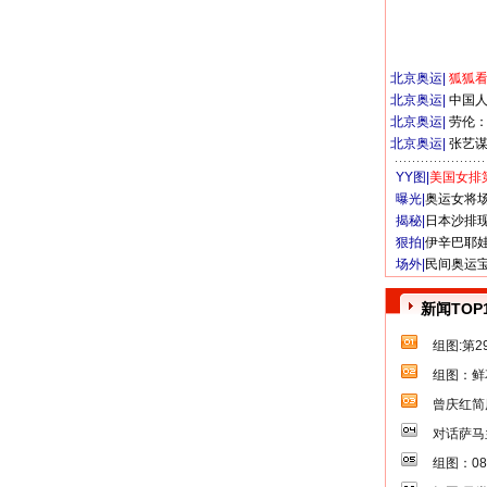
北京奥运
|
狐狐
北京奥运
|
中国
北京奥运
|
劳伦
北京奥运
|
张艺
YY图|
美国女排
曝光|
奥运女将
揭秘|
日本沙排
狠拍|
伊辛巴耶
场外|
民间奥运
新闻TOP
组图:第
组图：鲜
曾庆红简
对话萨马
组图：0