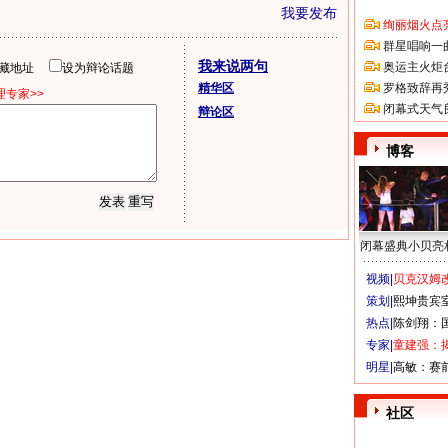
我要发布
绚丽烟火点
群星唱响一
我来说两句
奥运主火炬
隐藏地址
设为辩论话题
精华区
罗格致辞再
专家>>
闭幕式天气
辩论区
博客
闭幕盛典小贝亮
视频|
贝克汉姆改
策划|
熙坤贵宾
热点|
陈剑翔：
专家|
童建强：
明星|
高敏：赛
社区