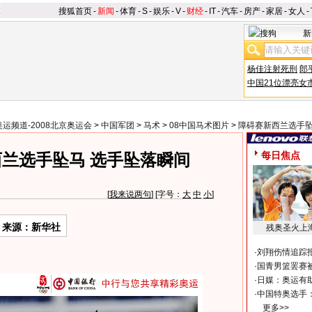
搜狐首页
-
新闻
-
体育
-
S
-
娱乐
-
V
-
财经
-
IT
-
汽车
-
房产
-
家居
-
女人
-
新
杨佳注射死刑
郎
中国21位漂亮女
奥运频道-2008北京奥运会
>
中国军团
>
马术
>
08中国马术图片
>
障碍赛新西兰选手
每日焦点
兰选手坠马 选手坠落瞬间
[
我来说两句
] [字号：
大
中
小
]
来源：新华社
残奥圣火上
·
刘翔伤情追踪
·
国青男篮罢赛被
·
日媒：奥运有
·
中国特奥选手
更多>>