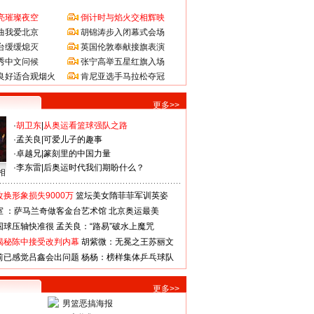
亮璀璨夜空
倒计时与焰火交相辉映
曲我爱北京
胡锦涛步入闭幕式会场
台缓缓熄灭
英国伦敦奉献接旗表演
秀中文问候
张宁高举五星红旗入场
良好适合观烟火
肯尼亚选手马拉松夺冠
更多>>
·
胡卫东
|
从奥运看篮球强队之路
·
孟关良
|
可爱儿子的趣事
·
卓越兄
|
篆刻里的中国力量
·
李东雷
|
后奥运时代我们期盼什么？
相
换形象损失9000万
篮坛美女隋菲菲军训英姿
室 ：萨马兰奇做客金台艺术馆
北京奥运最美
国球压轴快准很
孟关良：“路易”破水上魔咒
揭秘陈中接受改判内幕
胡紫微：无冕之王苏丽文
前已感觉吕鑫会出问题
杨杨：榜样集体乒乓球队
更多>>