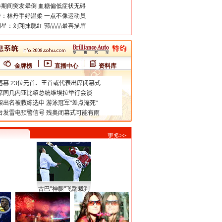
期间突发晕倒 血糖偏低症状无碍
：林丹手好温柔 一点不像运动员
星：刘翔抹腮红 郭晶晶最喜描眉
金牌榜
直播中心
资料库
更多>>
古巴"神腿"飞踹裁判