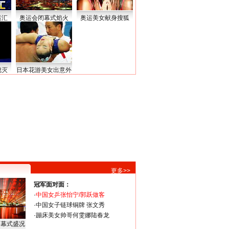
运汇
奥运会闭幕式焰火
奥运美女献身搜狐
熄灭
日本花游美女出意外
更多>>
冠军面对面：
·
中国女乒张怡宁/郭跃做客
·
中国女子链球铜牌 张文秀
·
蹦床美女帅哥何雯娜陆春龙
闭幕式盛况