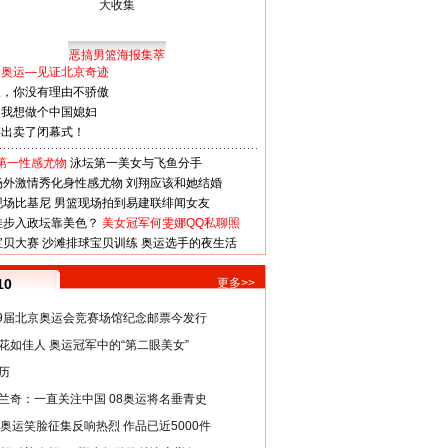
恶搞男篮海报集萃
看奥运—见证北京奇迹
人，你没有理由不骄傲
：我想做个中国媳妇
谋出卖了闭幕式！
第一性感尤物
泳坛第一美女与飞鱼分手
场外激情秀化身性感尤物
刘翔应该和她结婚
现场比基尼
男篮现场拍到易建联绯闻女友
娃步入政坛靠美色？
美女冠军何雯娜QQ私聊照
宝贝大赛
沙滩排球宝贝训练
奥运选手的夜生活
10
更多>>
29届北京奥运会竞赛场馆纪念邮票今发行
花如佳人 奥运冠军中的“第二眼美女”
历
兰奇：一直关注中国 08奥运将名垂青史
8奥运笑脸征集反响热烈 作品已近5000件