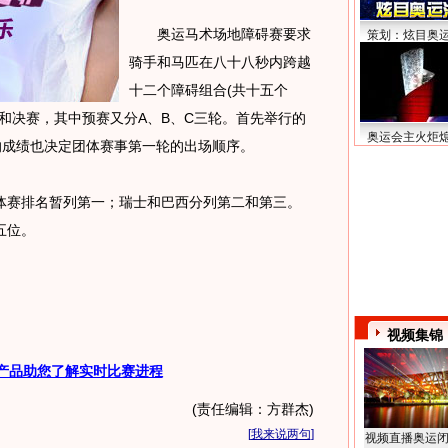
奥运马术场地障碍赛要求
策划：炫目奥
骑手和马匹在八十八秒内跨越
十二个障碍组合(共十五个
和决赛，其中预赛又分A、B、C三轮。首先举行的
奥运会主火炬
的成绩也决定团体赛事第一轮的出场顺序。
赛排名暂列第一；瑞士和巴西分列第二和第三。
五位。
视频集锦
产品助您了解实时比赛进程
(责任编辑：方群杰)
[
我来说两句
]
视频直播奥运