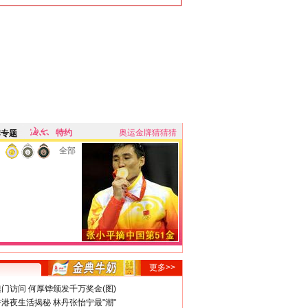
特约
奥运金牌猜猜猜
牌专题
全部
更多>>
门访问 何厚铧颁发千万奖金(图)
港夜生活揭秘 林丹张怡宁最"潮"