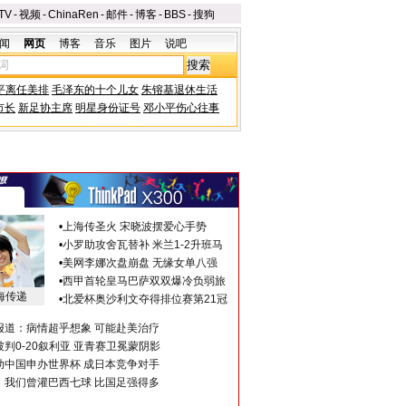
TV
-
视频
-
ChinaRen
-
邮件
-
博客
-
BBS
-
搜狗
闻
网页
博客
音乐
图片
说吧
平离任美排
毛泽东的十个儿女
朱镕基退休生活
市长
新足协主席
明星身份证号
邓小平伤心往事
•
上海传圣火 宋晓波摆爱心手势
•
小罗助攻舍瓦替补 米兰1-2升班马
•
美网李娜次盘崩盘 无缘女单八强
•
西甲首轮皇马巴萨双双爆冷负弱旅
海传递
•
北爱杯奥沙利文夺得排位赛第21冠
报道：病情超乎想象 可能赴美治疗
判0-20叙利亚 亚青赛卫冕蒙阴影
助中国申办世界杯 成日本竞争对手
：我们曾灌巴西七球 比国足强得多