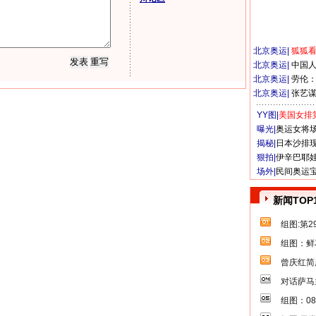
北京奥运
|
狐狐
北京奥运
|
中国
北京奥运
|
劳伦
北京奥运
|
张艺
YY图|
美国女排
曝光|
奥运女将
揭秘|
日本沙排
狠拍|
伊辛巴耶
场外|
民间奥运
新闻TOP
组图:第
组图：鲜
曾庆红简
对话萨马
组图：0