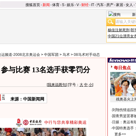
搜狐首页
-
新闻
-
体育
-
S
-
娱乐
-
V
-
财经
-
IT
-
汽车
-
房产
-
家居
-
女人
-
新
杨佳注射死刑
郎
中国21位漂亮女
奥运频道-2008北京奥运会
>
中国军团
>
马术
>
08马术对手动态
每日焦点
参与比赛 13名选手获零罚分
[
我来说两句
] [字号：
大
中
小
]
来源：中国新闻网
残奥圣火上
·
刘翔伤情追踪
·
国青男篮罢赛被
·
日媒：奥运有
·
中国特奥选手
更多>>