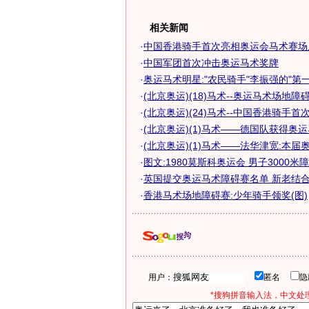
相关新闻
·
中国香港骑手首次亮相奥运会马术赛场
·
中国军团首次冲击奥运马术奖牌
·
奥运马术明星:"农民骑手"李振强的"第一
·
(北京奥运)(18)马术--奥运马术场地障碍赛
·
(北京奥运)(24)马术--中国香港骑手首次参
·
(北京奥运)(1)马术——德国队获得奥运马
·
(北京奥运)(1)马术——法华津宽:本届奥运
·
图文:1980莫斯科奥运会 男子3000米
·
英国提交奥运马术障碍赛名单 新老结合冲
·
香港马术场地障碍赛:少年骑手领奖(图)
用户：
匿名
*搜狗拼音输入法，中文处理