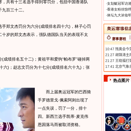
赛，共有十三名选手得到零罚分，包括中国香港队
·
女划艇冠军访港
·
香港女粉丝惊呼
千九百三十二。
·
体坛九大浓妆明
郑文杰罚分为六分(成绩排名四十六)，林子心罚
仅二十岁的郑文杰表示，强队德国队当天的表现不太
赛事赛程
成绩排名五十二)；黄祖平和爱驹“帕布罗”碰掉两
十六)；赵志文罚分为十七分(成绩排名六十九)；张
。
热点图片
而上届奥运冠军的巴西骑
手罗德里戈·佩索阿则出现了
一点失误，罚了一分，排十
四。新西兰选手凯蒂·麦克伟
恩因落马而被取消资格。