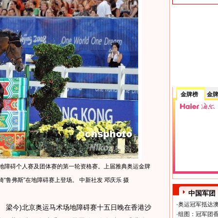
金牌榜
金
地障碍个人赛及团体赛的第一轮资格赛。上届雅典奥运金牌
“鲁弗斯”在地障碍赛上登场。 中新社发 邓庆乐 摄
中国军团
·
奥运冠军抵达澳
梁今)北京奥运马术场地障碍赛十五日晚在香港沙
·
组图：冠军团香