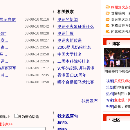
绚丽烟火点
相关搜索
群星唱响一
展示自信
奥运的新闻
08-08-16 01:16
奥运主火炬
罗格致辞再
奥运圣火象征着什么
08-08-16 00:42
闭幕式天气
次"
奥运门票
08-08-16 00:28
...
奥运火炬传递
08-08-16 00:27
博客
...
2006婴儿奶粉排名
08-08-15 23:56
...
中国大学排名
08-08-14 23:58
...
二类本科院校排名
08-08-14 22:20
障碍赛冠军
97驻港部队进驻香港
08-07-09 17:17
闭幕盛典小贝亮
...
香港回归10周年
08-06-30 15:35
视频|
贝克汉姆改
哪个台播报马术比赛
08-04-06 13:58
策划|
熙坤贵宾
热点|
陈剑翔：
专家|
童建强：
我要发布
明星|
高敏：赛
我来说两句
隐藏地址
设为辩论话题
社区
精华区
专家>>
辩论区