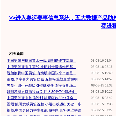
>>进入奥运赛事信息系统，五大数据产品助
赛进
相关新闻
·
中国男篮与德国背水一战 姚明诺维茨基巅...
08-08-16 03:04
·
中德男篮迎来生死战 姚明对卡曼诺维茨基...
08-08-16 02:16
·
脱胎换骨中国男篮 有姚明中国队个个都是...
08-08-15 19:40
·
组图:李宇春为男篮助威 五棵松观战最爱姚明
08-08-15 14:57
·
男篮小组生死战吸引特殊观众 李宇春现场...
08-08-15 11:32
·
姚明发威男篮跨过首关 巨人30分7个篮板4...
08-08-15 10:27
·
中国男篮迎来首场胜利 姚明狂砍30分居全...
08-08-15 08:42
·
视频:姚明发威男篮首胜 小组出线迈出关键一步
08-08-15 07:33
·
视频:中国男篮力拼生死战 姚明坦言将见谁拼谁
08-08-15 07:27