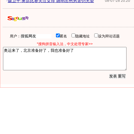
·
聂卫平:奥运比赛关注女排 姚明出色男篮仍无望
08-07-28 20:20
用户：
匿名
隐藏地址
设为辩论话题
*搜狗拼音输入法，中文处理专家>>