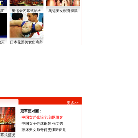
运汇
奥运会闭幕式焰火
奥运美女献身搜狐
熄灭
日本花游美女出意外
更多>>
冠军面对面：
·
中国女乒张怡宁/郭跃做客
·
中国女子链球铜牌 张文秀
·
蹦床美女帅哥何雯娜陆春龙
闭幕式盛况