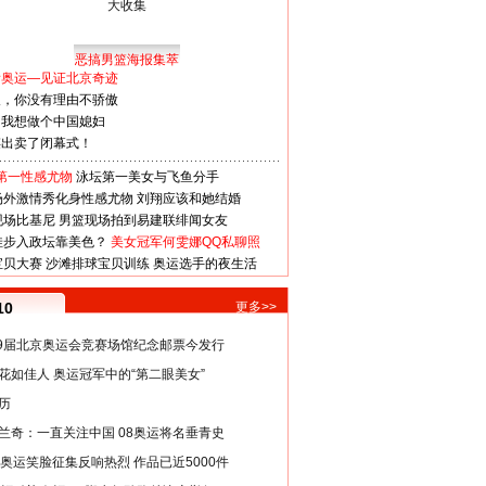
恶搞男篮海报集萃
看奥运—见证北京奇迹
人，你没有理由不骄傲
：我想做个中国媳妇
谋出卖了闭幕式！
第一性感尤物
泳坛第一美女与飞鱼分手
场外激情秀化身性感尤物
刘翔应该和她结婚
现场比基尼
男篮现场拍到易建联绯闻女友
娃步入政坛靠美色？
美女冠军何雯娜QQ私聊照
宝贝大赛
沙滩排球宝贝训练
奥运选手的夜生活
10
更多>>
29届北京奥运会竞赛场馆纪念邮票今发行
花如佳人 奥运冠军中的“第二眼美女”
历
兰奇：一直关注中国 08奥运将名垂青史
8奥运笑脸征集反响热烈 作品已近5000件