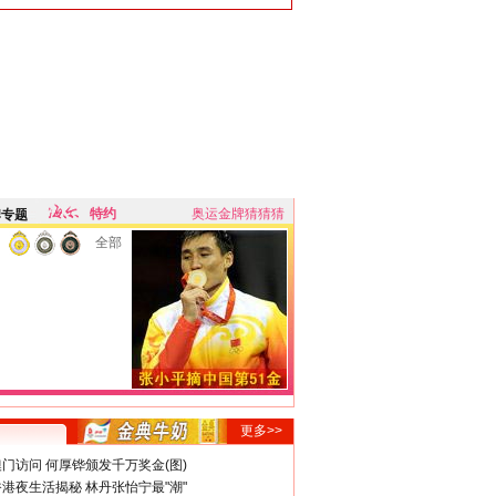
特约
奥运金牌猜猜猜
牌专题
全部
更多>>
门访问 何厚铧颁发千万奖金(图)
港夜生活揭秘 林丹张怡宁最"潮"