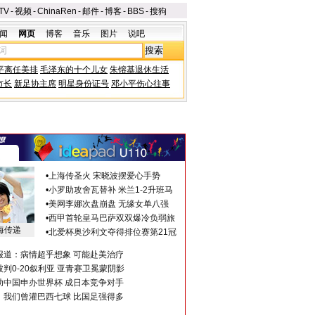
TV
-
视频
-
ChinaRen
-
邮件
-
博客
-
BBS
-
搜狗
闻
网页
博客
音乐
图片
说吧
平离任美排
毛泽东的十个儿女
朱镕基退休生活
市长
新足协主席
明星身份证号
邓小平伤心往事
•
上海传圣火 宋晓波摆爱心手势
•
小罗助攻舍瓦替补 米兰1-2升班马
•
美网李娜次盘崩盘 无缘女单八强
•
西甲首轮皇马巴萨双双爆冷负弱旅
海传递
•
北爱杯奥沙利文夺得排位赛第21冠
报道：病情超乎想象 可能赴美治疗
判0-20叙利亚 亚青赛卫冕蒙阴影
助中国申办世界杯 成日本竞争对手
：我们曾灌巴西七球 比国足强得多