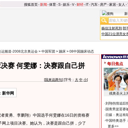
搜狐首页
-
新闻
-
体育
-
S
-
娱乐
-
V
-
财经
-
IT
-
汽车
-
房产
-
家居
-
女人
-
新
杨佳注射死刑
郎
中国21位漂亮女
奥运频道-2008北京奥运会
>
中国军团
>
蹦床
>
08中国蹦床动态
每日焦点
决赛 何雯娜：决赛跟自己拼
[
我来说两句
] [字号：
大
中
小
]
：新华网
残奥圣火上
·
刘翔伤情追踪
·
国青男篮罢赛被
者黄勇、李鹏翔）中国选手何雯娜在16日的资格赛
·
日媒：奥运有
·
中国特奥选手
子网上项目决赛。她认为，决赛是跟自己拼，少了
更多>>