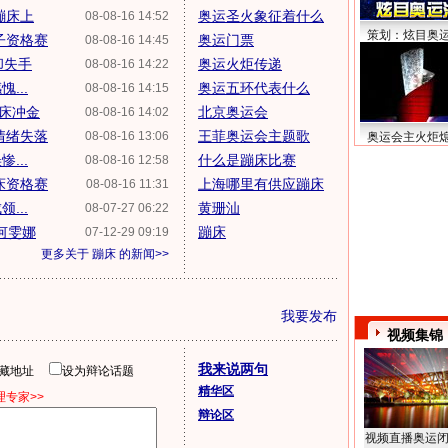
蹦床上
奥运圣火象征着什么
08-08-16 14:52
策划：炫目奥
子资格赛
奥运门票
08-08-16 14:45
却失手
奥运火炬传递
08-08-16 14:22
...
奥运五环代表什么
08-08-16 14:15
蹦床冲金
北京奥运会
08-08-16 14:02
情绪失落
王菲奥运会主题歌
08-08-16 13:06
奥运会主火炬
...
什么是蹦床比赛
08-08-16 12:58
床资格赛
上海哪里有供应蹦床
08-08-16 11:31
...
黄珊汕
08-07-27 06:22
何雯娜
蹦床
07-12-29 09:19
更多关于
蹦床
的新闻>>
我要发布
视频集锦
我来说两句
隐藏地址
设为辩论话题
精华区
专家>>
辩论区
视频直播奥运