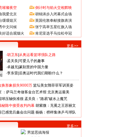
亮璀璨夜空
倒计时与焰火交相辉映
曲我爱北京
胡锦涛步入闭幕式会场
台缓缓熄灭
英国伦敦奉献接旗表演
秀中文问候
张宁高举五星红旗入场
良好适合观烟火
肯尼亚选手马拉松夺冠
更多>>
·
胡卫东
|
从奥运看篮球强队之路
·
孟关良
|
可爱儿子的趣事
·
卓越兄
|
篆刻里的中国力量
·
李东雷
|
后奥运时代我们期盼什么？
相
换形象损失9000万
篮坛美女隋菲菲军训英姿
室 ：萨马兰奇做客金台艺术馆
北京奥运最美
国球压轴快准很
孟关良：“路易”破水上魔咒
揭秘陈中接受改判内幕
胡紫微：无冕之王苏丽文
前已感觉吕鑫会出问题
杨杨：榜样集体乒乓球队
更多>>