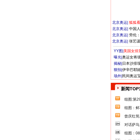
北京奥运
|
狐狐
北京奥运
|
中国
北京奥运
|
劳伦
北京奥运
|
张艺
YY图|
美国女排
曝光|
奥运女将
揭秘|
日本沙排
狠拍|
伊辛巴耶
场外|
民间奥运
新闻TOP
组图:第
组图：鲜
曾庆红简
对话萨马
组图：0