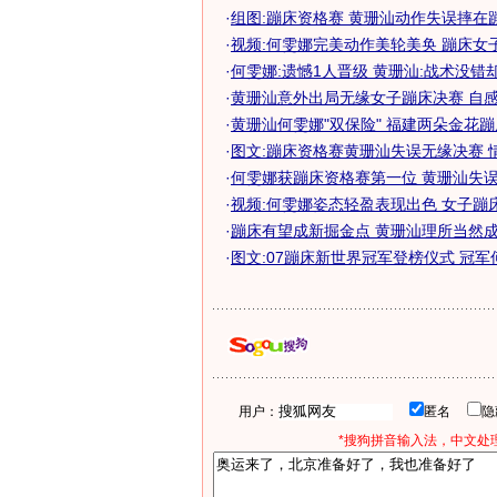
·
组图:蹦床资格赛 黄珊汕动作失误摔在
·
视频:何雯娜完美动作美轮美奂 蹦床女
·
何雯娜:遗憾1人晋级 黄珊汕:战术没错
·
黄珊汕意外出局无缘女子蹦床决赛 自感愧
·
黄珊汕何雯娜"双保险" 福建两朵金花
·
图文:蹦床资格赛黄珊汕失误无缘决赛 
·
何雯娜获蹦床资格赛第一位 黄珊汕失误惨
·
视频:何雯娜姿态轻盈表现出色 女子蹦
·
蹦床有望成新掘金点 黄珊汕理所当然成领
·
图文:07蹦床新世界冠军登榜仪式 冠军
用户：
匿名
*搜狗拼音输入法，中文处理