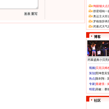
绚丽烟火点
群星唱响一
奥运主火炬
罗格致辞再
闭幕式天气
博客
闭幕盛典小贝亮
视频|
贝克汉姆改
策划|
熙坤贵宾
热点|
陈剑翔：
专家|
童建强：
明星|
高敏：赛
社区