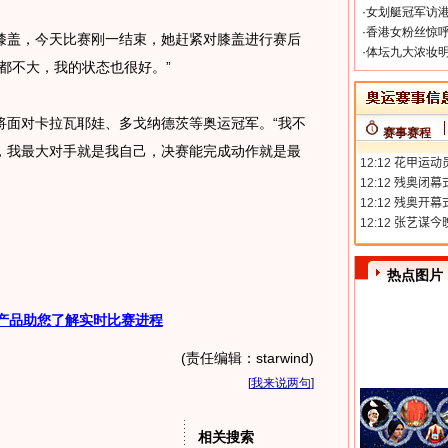
·
女划艇冠军访港
·
香港女粉丝惊呼
盖，今天比赛刚一结束，她赶紧对膝盖进行赛后
·
体坛九大浓妆明
都不大，我的状态也很好。”
面对卡拉瓦耶娃、多戈纳德茨等奥运冠军。“我不
赛事赛程
，我最大对手就是我自己，决赛能完成动作就是最
热点图片
产品助您了解实时比赛进程
(责任编辑：starwind)
[
我来说两句
]
相关搜索