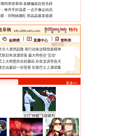
期间突发晕倒 血糖偏低症状无碍
：林丹手好温柔 一点不像运动员
星：刘翔抹腮红 郭晶晶最喜描眉
金牌榜
直播中心
资料库
更多>>
古巴"神腿"飞踹裁判