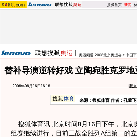
搜狐首页
-
新闻
-
奥运频道-2008北京奥运会
>
中国军
替补导演逆转好戏 立陶宛胜克罗地
2008年08月16日16:18
[
我来
来源：搜狐体育 作者：孔孟飞
搜狐体育讯 北京时间8月16日下午，北京
组赛继续进行，目前三战全胜列A组第一的