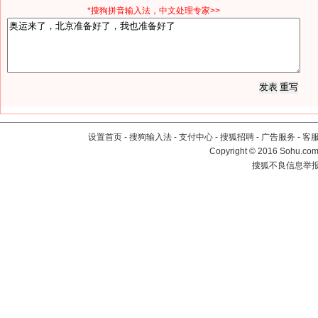
*搜狗拼音输入法，中文处理专家>>
设置首页
-
搜狗输入法
-
支付中心
-
搜狐招聘
-
广告服务
-
客
Copyright
©
2016 Sohu.com 
搜狐不良信息举