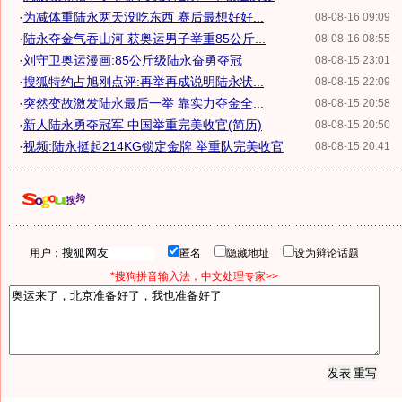
·
为减体重陆永两天没吃东西 赛后最想好好...
08-08-16 09:09
·
陆永夺金气吞山河 获奥运男子举重85公斤...
08-08-16 08:55
·
刘守卫奥运漫画:85公斤级陆永奋勇夺冠
08-08-15 23:01
·
搜狐特约占旭刚点评:再举再成说明陆永状...
08-08-15 22:09
·
突然变故激发陆永最后一举 靠实力夺金全...
08-08-15 20:58
·
新人陆永勇夺冠军 中国举重完美收官(简历)
08-08-15 20:50
·
视频:陆永挺起214KG锁定金牌 举重队完美收官
08-08-15 20:41
用户：
匿名
隐藏地址
设为辩论话题
*搜狗拼音输入法，中文处理专家>>