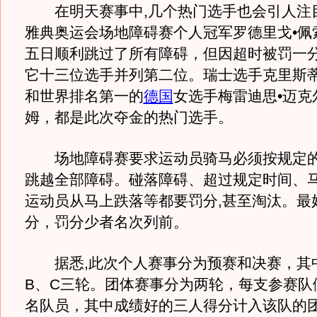
在明天赛事中,几个热门选手也会引人注
雅典奥运会场地障碍赛个人冠军罗德里戈•佩
五日顺利跳过了所有障碍，但因超时被罚一
它十三位选手并列第二位。瑞士选手克里斯蒂
和世界排名第一的
德国
女选手梅雷迪思•迈克
姆，都是此次夺金的热门选手。
场地障碍赛要求运动员骑马必须按规定的
跳越全部障碍。碰落障碍、超过规定时间、
运动员从马上跌落等都要罚分,甚至淘汰。最
分，罚分少者名次列前。
据悉,此次个人赛事分为预赛和决赛，其
B、C三轮。团体赛事分为两轮，每支参赛队
名队员，其中成绩好的三人得分计入该队的团