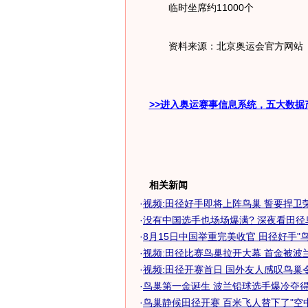
临时坐席约11000个
资料来源：北京奥运会官方
>>进入奥运赛事信息系统，五大数据
相关新闻
·
视频:田径好手即将上阵鸟巢 誓要捍卫
·
没有中国选手也场场爆满? 深夜看田径
·
8月15日中国举重完美收官 田径好手"
·
视频:田径比赛鸟巢拉开大幕 首金被波
·
视频:田径开赛首日 国外友人感叹鸟巢
·
鸟巢第一金诞生 波兰铅球选手爆冷夺得田
·
鸟巢静候田径开赛 百米飞人替下了"空