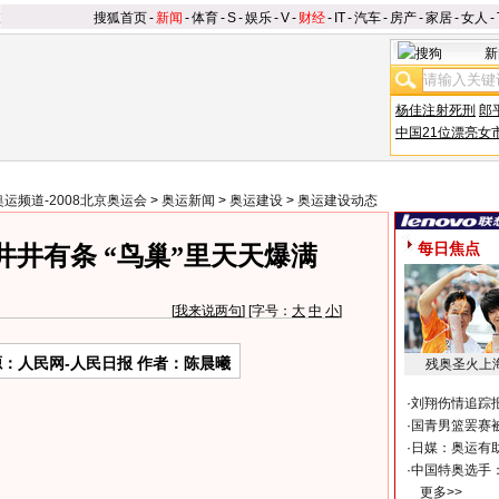
搜狐首页
-
新闻
-
体育
-
S
-
娱乐
-
V
-
财经
-
IT
-
汽车
-
房产
-
家居
-
女人
-
新
杨佳注射死刑
郎
中国21位漂亮女
奥运频道-2008北京奥运会
>
奥运新闻
>
奥运建设
>
奥运建设动态
每日焦点
井有条 “鸟巢”里天天爆满
[
我来说两句
] [字号：
大
中
小
]
：人民网-人民日报 作者：陈晨曦
残奥圣火上
·
刘翔伤情追踪
·
国青男篮罢赛被
·
日媒：奥运有
·
中国特奥选手
更多>>