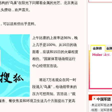
的“鸟巢”在阳光下闪耀着金属的光芒。北京奥运
人头攒动，欢声震天。
，可以说有些出乎意料。
上午比赛的上座率达96%，晚
上几乎是100%。从16日的场
金牌榜
金
面看，应该和15日的火爆程度
相仿。”国家体育场场馆运行
中心经理宫浩说。
将近7万名观众在同一时
段涌入“鸟巢”，给场馆带来的
压力可想而知。宫浩说：“观
中国军团
服务、餐饮售卖和环境卫生这几个方面提出了更高
·
奥运冠军抵达澳
·
组图：冠军团香