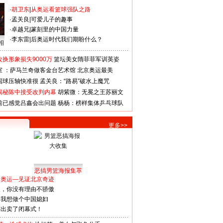
·
胡卫东
|
从奥运看篮球强队之路
·
孟关良
|
可爱儿子的趣事
·
卓越兄
|
篆刻里的中国力量
·
李东雷
|
后奥运时代我们期盼什么？
相
换形象损失9000万
篮坛美女隋菲菲军训英姿
室 ：萨马兰奇做客金台艺术馆
北京奥运最美
国球压轴快准很
孟关良：“路易”破水上魔咒
揭秘陈中接受改判内幕
胡紫微：无冕之王苏丽文
前已感觉吕鑫会出问题
杨杨：榜样集体乒乓球队
更多>>
恶搞男篮海报集萃
看奥运—见证北京奇迹
人，你没有理由不骄傲
：我想做个中国媳妇
谋出卖了闭幕式！