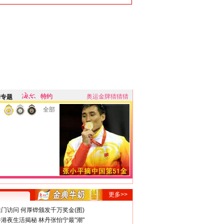
特约
奥运金牌猜猜猜
牌专题
全部
更多>>
门访问 何厚铧颁发千万奖金(图)
港夜生活揭秘 林丹张怡宁最"潮"