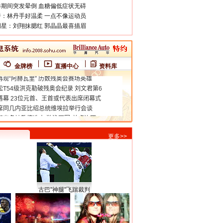
期间突发晕倒 血糖偏低症状无碍
：林丹手好温柔 一点不像运动员
星：刘翔抹腮红 郭晶晶最喜描眉
金牌榜
直播中心
资料库
更多>>
古巴"神腿"飞踹裁判