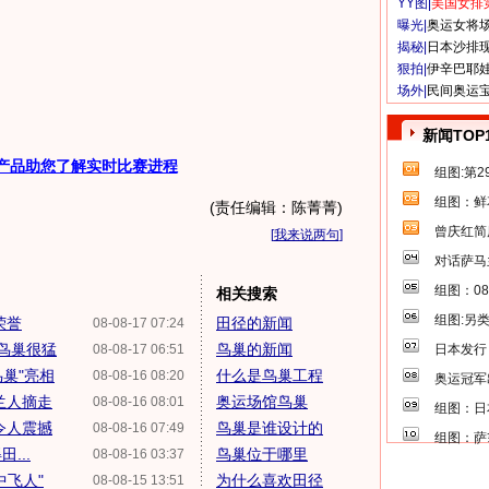
YY图|
美国女排
曝光|
奥运女将
揭秘|
日本沙排
狠拍|
伊辛巴耶
网站
场外|
民间奥运
新闻TOP
产品助您了解实时比赛进程
组图:第
组图：鲜
(责任编辑：陈菁菁)
曾庆红简
[
我来说两句
]
对话萨马
组图：0
相关搜索
组图:另
荣誉
田径的新闻
08-08-17 07:24
鸟巢很猛
鸟巢的新闻
08-08-17 06:51
日本发行
鸟巢"亮相
什么是鸟巢工程
08-08-16 08:20
奥运冠军
兰人摘走
奥运场馆鸟巢
08-08-16 08:01
组图：日
令人震撼
鸟巢是谁设计的
08-08-16 07:49
组图：萨
...
鸟巢位于哪里
08-08-16 03:37
中飞人"
为什么喜欢田径
08-08-15 13:51