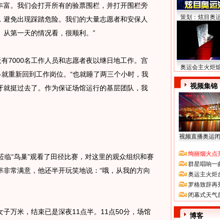
丰富。我们会打开所有的验票围栏，并打开围栏旁
策划：炫目奥
，避免出现踩踏危险。我们的大量志愿者和安保人
。从第一天的情况看，很顺利。”
有7000名工作人员和志愿者夜以继日地工作。宫
奥运会主火炬
多就重新回到工作岗位。“也就睡了两三个小时，我
视频集锦
牙就挺过去了。作为保证场馆运行的基层团队，我
视频直播奥运
绚丽烟火点
临“鸟巢”观看了田径比赛，对这里的观众组织和赛
群星唱响一
率非常满意，他还半开玩笑地说：“哦，从我的方向
奥运主火炬
罗格致辞再
闭幕式天气
万米，结束已是深夜11点半。11点50分，场馆
博客