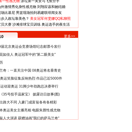
第一性感尤物
泳坛第一美女与飞鱼分手
场外激情秀化身性感尤物
刘翔应该和她结婚
现场比基尼
男篮现场拍到易建联绯闻女友
娃步入政坛靠美色？
美女冠军何雯娜QQ私聊照
宝贝大赛
沙滩排球宝贝训练
奥运选手的夜生活
10
更多>>
29届北京奥运会竞赛场馆纪念邮票今发行
花如佳人 奥运冠军中的“第二眼美女”
历
兰奇：一直关注中国 08奥运将名垂青史
8奥运笑脸征集反响热烈 作品已近5000件
类运动迎奥运 31脚少年劲跑总决赛举行
《35号投手温家宝》 披露访日故事(图)
出路大不同 入豪门成富翁各有各精彩
本奥运美女主播亮相 电眼朱唇性感尤物
翁人大演讲 获赠油画"我们的萨马兰奇"