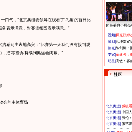
口气，“北京奥组委领导在观看了‘鸟巢’的首日比
闭幕盛典小贝亮
服务表示满意，对赛场氛围表示满意。”
视频|
贝克汉姆改
策划|
熙坤贵宾
浩感到由衷地高兴：“比赛第一天我们没有接到观
热点|
陈剑翔：
，把‘零投诉’持续到奥运会闭幕。”
专家|
童建强：
明星|
高敏：赛
社区
部
动会的主体育场
北京奥运
|
狐狐
北京奥运
|
中国
北京奥运
|
劳伦
北京奥运
|
张艺