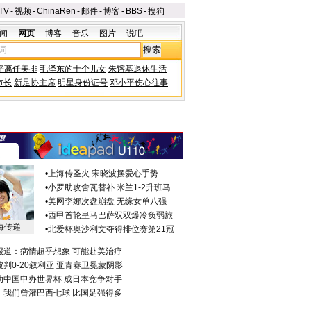
TV
-
视频
-
ChinaRen
-
邮件
-
博客
-
BBS
-
搜狗
闻
网页
博客
音乐
图片
说吧
平离任美排
毛泽东的十个儿女
朱镕基退休生活
市长
新足协主席
明星身份证号
邓小平伤心往事
•
上海传圣火 宋晓波摆爱心手势
•
小罗助攻舍瓦替补 米兰1-2升班马
•
美网李娜次盘崩盘 无缘女单八强
•
西甲首轮皇马巴萨双双爆冷负弱旅
海传递
•
北爱杯奥沙利文夺得排位赛第21冠
报道：病情超乎想象 可能赴美治疗
判0-20叙利亚 亚青赛卫冕蒙阴影
助中国申办世界杯 成日本竞争对手
：我们曾灌巴西七球 比国足强得多