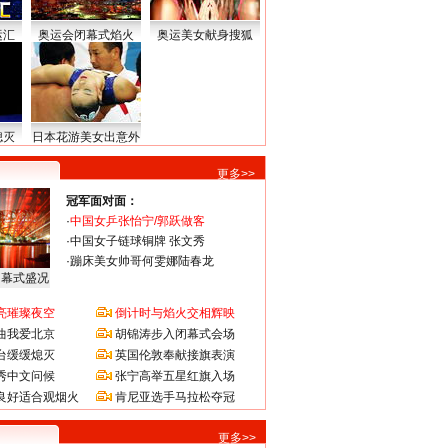
运汇
奥运会闭幕式焰火
奥运美女献身搜狐
熄灭
日本花游美女出意外
更多>>
冠军面对面：
·
中国女乒张怡宁/郭跃做客
·
中国女子链球铜牌 张文秀
·
蹦床美女帅哥何雯娜陆春龙
闭幕式盛况
亮璀璨夜空
倒计时与焰火交相辉映
曲我爱北京
胡锦涛步入闭幕式会场
台缓缓熄灭
英国伦敦奉献接旗表演
秀中文问候
张宁高举五星红旗入场
良好适合观烟火
肯尼亚选手马拉松夺冠
更多>>