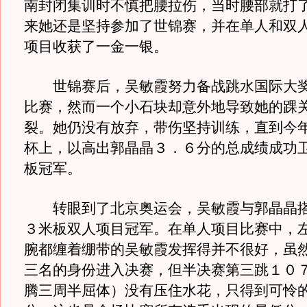
南封闭集训时不慎把腰拉伤，当时腰部就打
来她还是坚持参加了世锦赛，并在单人和双
项目收获了一金一银。
世锦赛后，吴敏霞努力备战跳水国际大奖
比赛，然而一个小石块却意外地导致她的踝
裂。她仍没有放弃，带伤坚持训练，直到今
杯上，以高出郭晶晶３．６分的总成绩成功
板冠军。
转眼到了北京奥运会，吴敏霞与郭晶晶搭
３米板双人项目冠军。在单人项目比赛中，
腕都缠着绷带的吴敏霞发挥得并不很好，虽
三名的身份进入决赛，但半决赛第三跳１０
腾三周半屈体）没有压住水花，只得到可怜的