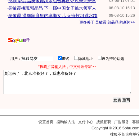
·
视频:郭晶晶吴敏霞跳水组合再度夺冠毫无悬念
08-08-11 07:01
·
吴敏霞接班郭晶晶 下一届中国女子跳水领军人
08-08-10 16:13
·
吴敏霞:温馨家庭里的孝顺女儿 无悔坎坷跳水路
08-08-10 15:26
更多关于
吴敏霞 郭晶晶
的新闻>>
用户：
匿名
隐藏地址
设为辩论话题
*搜狗拼音输入法，中文处理专家>>
设置首页
-
搜狗输入法
-
支付中心
-
搜狐招聘
-
广告服务
-
客
Copyright
©
2016 Sohu.com 
搜狐不良信息举