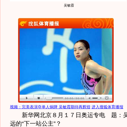
吴敏霞
视频：完美表演夺单人铜牌 吴敏霞期待再辉煌
进入搜狐体育播报
新华网北京８月１７日奥运专电 题：吴
远的“下一站公主”？