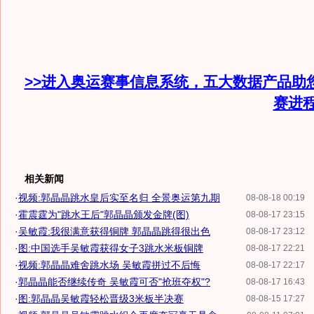
>>进入奥运赛事信息系统，五大数据产品助
赛进
相关新闻
·
视频:郭晶晶跳水皇后实至名归 全景奥运第九期
08-08-18 00:19
·
霍震霆为"跳水王后"郭晶晶颁发金牌(图)
08-08-17 23:15
·
吴敏霞:我很满意获得铜牌 郭晶晶跳得很出色
08-08-17 23:12
·
图:中国选手吴敏霞获得女子3跳水米板铜牌
08-08-17 22:21
·
视频:郭晶晶难舍跳水场 吴敏霞拼过不后悔
08-08-17 22:17
·
郭晶晶能否继续传奇 吴敏霞可否"抢班夺权"?
08-08-17 16:43
·
图:郭晶晶吴敏霞轻松晋级3米板半决赛
08-08-15 17:27