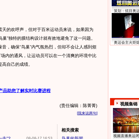
策划：炫目奥
天的欢呼声，但对于百米运动员来说，如果因为
“鸟巢”独特的膜结构设计就有效地避免了这一问题。
奥运会主火炬
音，确保“鸟巢”内气氛热烈，但却不会让人感到烦
育场内的通风，让运动员可以在一个清爽的环境中比
提高自己的成绩。
产品助您了解实时比赛进程
视频集锦
(责任编辑：陈菁菁)
[
我来说两句
]
相关搜索
视频直播奥运
击"?
鸟巢的新闻
08-08-17 16:53