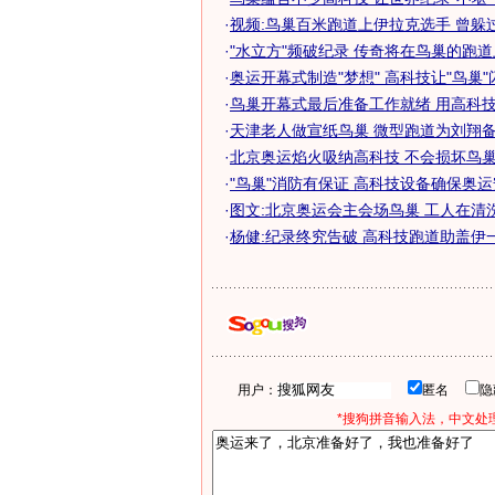
·
视频:鸟巢百米跑道上伊拉克选手 曾躲过两
·
"水立方"频破纪录 传奇将在鸟巢的跑
·
奥运开幕式制造"梦想" 高科技让"鸟巢"
·
鸟巢开幕式最后准备工作就绪 用高科技进
·
天津老人做宣纸鸟巢 微型跑道为刘翔备栏
·
北京奥运焰火吸纳高科技 不会损坏鸟
·
"鸟巢"消防有保证 高科技设备确保奥
·
图文:北京奥运会主会场鸟巢 工人在清
·
杨健:纪录终究告破 高科技跑道助盖伊
用户：
匿名
*搜狗拼音输入法，中文处理