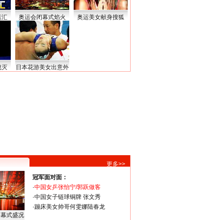
运汇
奥运会闭幕式焰火
奥运美女献身搜狐
熄灭
日本花游美女出意外
更多>>
冠军面对面：
·
中国女乒张怡宁/郭跃做客
·
中国女子链球铜牌 张文秀
·
蹦床美女帅哥何雯娜陆春龙
闭幕式盛况