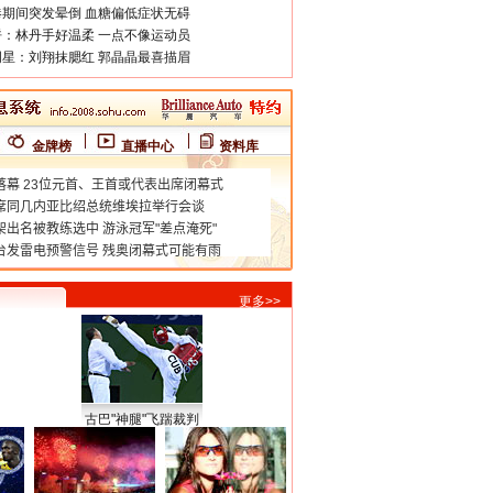
期间突发晕倒 血糖偏低症状无碍
：林丹手好温柔 一点不像运动员
星：刘翔抹腮红 郭晶晶最喜描眉
金牌榜
直播中心
资料库
更多>>
古巴"神腿"飞踹裁判