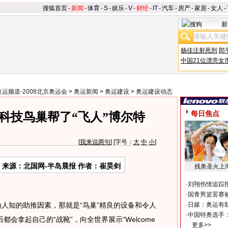
搜狐首页
-
新闻
-
体育
-
S
-
娱乐
-
V
-
财经
-
IT
-
汽车
-
房产
-
家居
-
女人
-
新
杨佳注射死刑
郎
中国21位漂亮女
奥运频道-2008北京奥运会
>
奥运新闻
>
奥运建设
>
奥运建设动态
每日焦点
科技鸟巢帮了“飞人”博尔特
[
我来说两句
] [字号：
大
中
小
]
来源：北国网-半岛晨报 作者：崔昊剑
残奥圣火上
·
刘翔伤情追踪
·
国青男篮罢赛被
人知的助推因素，那就是“鸟巢”精良的设备和令人
·
日媒：奥运有
·
中国特奥选手
会拿起自己的“战靴”，向全世界展示“Welcome
更多>>