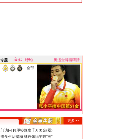
特约
奥运金牌猜猜猜
牌专题
全部
更多>>
门访问 何厚铧颁发千万奖金(图)
港夜生活揭秘 林丹张怡宁最"潮"