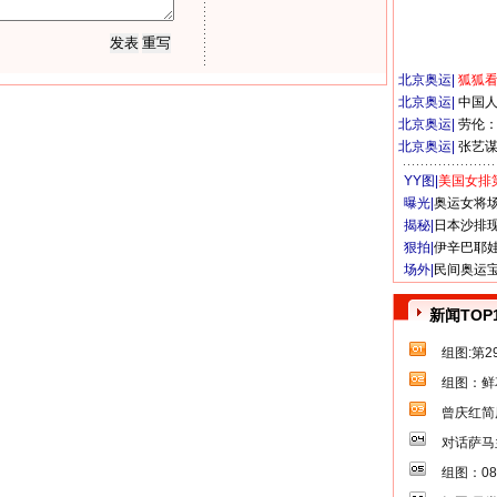
北京奥运
|
狐狐
北京奥运
|
中国
北京奥运
|
劳伦
北京奥运
|
张艺
YY图|
美国女排
曝光|
奥运女将
揭秘|
日本沙排
狠拍|
伊辛巴耶
场外|
民间奥运
新闻TOP
组图:第
组图：鲜
曾庆红简
对话萨马
组图：0