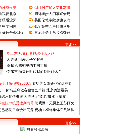
亮璀璨夜空
倒计时与焰火交相辉映
曲我爱北京
胡锦涛步入闭幕式会场
台缓缓熄灭
英国伦敦奉献接旗表演
秀中文问候
张宁高举五星红旗入场
良好适合观烟火
肯尼亚选手马拉松夺冠
更多>>
·
胡卫东
|
从奥运看篮球强队之路
·
孟关良
|
可爱儿子的趣事
·
卓越兄
|
篆刻里的中国力量
·
李东雷
|
后奥运时代我们期盼什么？
相
换形象损失9000万
篮坛美女隋菲菲军训英姿
室 ：萨马兰奇做客金台艺术馆
北京奥运最美
国球压轴快准很
孟关良：“路易”破水上魔咒
揭秘陈中接受改判内幕
胡紫微：无冕之王苏丽文
前已感觉吕鑫会出问题
杨杨：榜样集体乒乓球队
更多>>