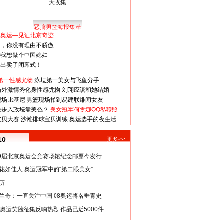
恶搞男篮海报集萃
看奥运—见证北京奇迹
人，你没有理由不骄傲
：我想做个中国媳妇
谋出卖了闭幕式！
第一性感尤物
泳坛第一美女与飞鱼分手
场外激情秀化身性感尤物
刘翔应该和她结婚
现场比基尼
男篮现场拍到易建联绯闻女友
娃步入政坛靠美色？
美女冠军何雯娜QQ私聊照
宝贝大赛
沙滩排球宝贝训练
奥运选手的夜生活
10
更多>>
29届北京奥运会竞赛场馆纪念邮票今发行
花如佳人 奥运冠军中的“第二眼美女”
历
兰奇：一直关注中国 08奥运将名垂青史
8奥运笑脸征集反响热烈 作品已近5000件