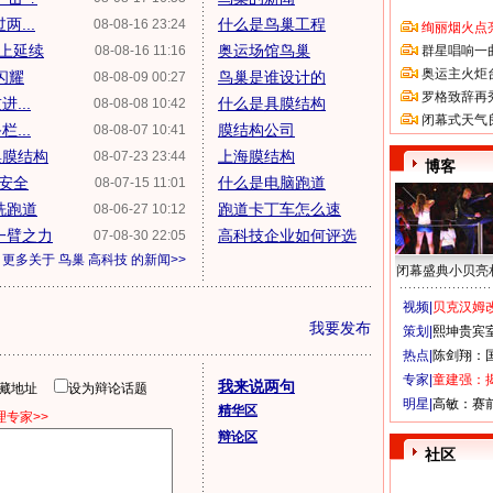
...
什么是鸟巢工程
08-08-16 23:24
绚丽烟火点
道上延续
奥运场馆鸟巢
08-08-16 11:16
群星唱响一
奥运主火炬
闪耀
鸟巢是谁设计的
08-08-09 00:27
罗格致辞再
...
什么是具膜结构
08-08-08 10:42
闭幕式天气
...
膜结构公司
08-08-07 10:41
巢膜结构
上海膜结构
08-07-23 23:44
博客
运安全
什么是电脑跑道
08-07-15 11:01
洗跑道
跑道卡丁车怎么速
08-06-27 10:12
一臂之力
高科技企业如何评选
07-08-30 22:05
更多关于
鸟巢 高科技
的新闻>>
闭幕盛典小贝亮
视频|
贝克汉姆改
我要发布
策划|
熙坤贵宾
热点|
陈剑翔：
专家|
童建强：
我来说两句
隐藏地址
设为辩论话题
明星|
高敏：赛
精华区
专家>>
辩论区
社区