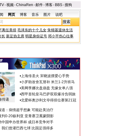
TV
-
视频
-
ChinaRen
-
邮件
-
博客
-
BBS
-
搜狗
闻
网页
博客
音乐
图片
说吧
平离任美排
毛泽东的十个儿女
朱镕基退休生活
市长
新足协主席
明星身份证号
邓小平伤心往事
•
上海传圣火 宋晓波摆爱心手势
•
小罗助攻舍瓦替补 米兰1-2升班马
•
美网李娜次盘崩盘 无缘女单八强
•
西甲首轮皇马巴萨双双爆冷负弱旅
海传递
•
北爱杯奥沙利文夺得排位赛第21冠
报道：病情超乎想象 可能赴美治疗
判0-20叙利亚 亚青赛卫冕蒙阴影
助中国申办世界杯 成日本竞争对手
：我们曾灌巴西七球 比国足强得多