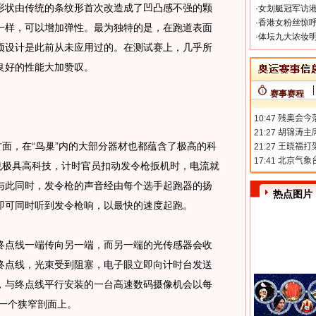
形状由传统的条纹形首次改造成了凹凸感不强的颗
·
女划艇冠军访港
·
香港女粉丝惊呼
一样，可以增加弹性。最为独特的是，在跑道表面
·
体坛九大浓妆明
项设计是此前从未应用过的。在测试赛上，几乎所
它良好的性能大加赞叹。
赛事赛程
面，在“鸟巢”内的大部分器材也都蕴含了极高的科
也极具高科技，计时官员扣动发令枪扳机时，电流就
与此同时，发令枪的声音经由每个选手起跑器的扬
热点图片
即可同时听到发令枪响，以最快的速度起跑。
点线一端传向另一端，而另一端的光传感器会收
终点线，光束受到阻塞，电子眼立即向计时台发送
，与终点线平行安装的一台高速数码摄像机会以每
描到一个狭窄剖面上。