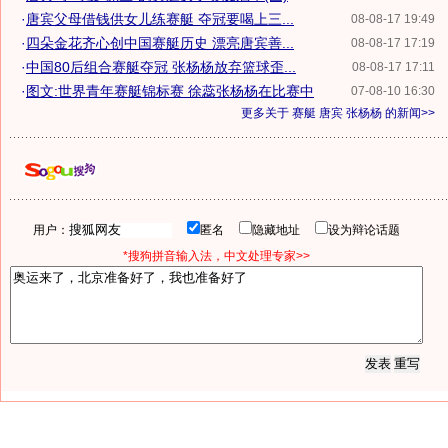
·
唐宾父母借钱供女儿练赛艇 夺冠要喝上三...
08-08-17 19:49
·
四朵金花齐心创中国赛艇历史 漂亮唐宾善...
08-08-17 17:19
·
中国80后组合赛艇夺冠 张杨杨放弃篮球歪...
08-08-17 17:11
·
图文:世界青年赛艇锦标赛 徐蕊张杨杨在比赛中
07-08-10 16:30
更多关于
赛艇 唐宾 张杨杨
的新闻>>
用户：
匿名
隐藏地址
设为辩论话题
*搜狗拼音输入法，中文处理专家>>