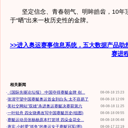
坚定信念、青春朝气、明眸皓齿，10年
于“晒”出来一枚历史性的金牌。
>>进入奥运赛事信息系统，五大数据产品助
赛进
相关新闻
·
《国际先驱论坛报》:中国夺得赛艇金牌 创...
08-08-18 15:23
·
张清守望中国赛艇奥运首金到白头:太不容易了
08-08-18 12:09
·
美社交网站"双雄"杀进奥运赛艇决赛获第六
08-08-18 11:25
·
一叶轻舟 四女骁勇改写中国赛艇历史(组图)
08-08-18 09:55
·
赛艇运动员张杨杨原本打篮球 四朵金花全...
08-08-18 06:48
·
唐宾:小时爱"抓鱼"的奥运女子赛艇冠军(图)
08-08-17 22:19